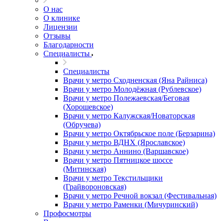
О нас
О клинике
Лицензии
Отзывы
Благодарности
Специалисты
Специалисты
Врачи у метро Сходненская (Яна Райниса)
Врачи у метро Молодёжная (Рублевское)
Врачи у метро Полежаевская/Беговая
(Хорошевское)
Врачи у метро Калужская/Новаторская
(Обручева)
Врачи у метро Октябрьское поле (Берзарина)
Врачи у метро ВДНХ (Ярославское)
Врачи у метро Аннино (Варшавское)
Врачи у метро Пятницкое шоссе
(Митинская)
Врачи у метро Текстильщики
(Грайвороновская)
Врачи у метро Речной вокзал (Фестивальная)
Врачи у метро Раменки (Мичуринский)
Профосмотры