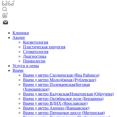
Клиники
Акции
Косметология
Пластическая хирургия
Стоматология
Диагностика
Привилегии
Услуги и цены
Врачи
Врачи у метро Сходненская (Яна Райниса)
Врачи у метро Молодёжная (Рублевское)
Врачи у метро Полежаевская/Беговая
(Хорошевское)
Врачи у метро Калужская/Новаторская (Обручева)
Врачи у метро Октябрьское поле (Берзарина)
Врачи у метро ВДНХ (Ярославское)
Врачи у метро Аннино (Варшавское)
Врачи у метро Пятницкое шоссе (Митинская)