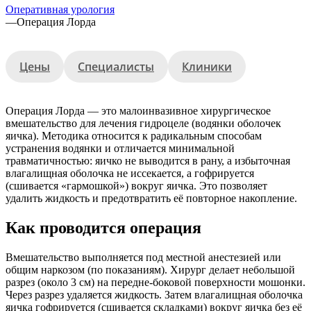
Оперативная урология
—
Операция Лорда
Цены
Специалисты
Клиники
Операция Лорда — это малоинвазивное хирургическое
вмешательство для лечения гидроцеле (водянки оболочек
яичка). Методика относится к радикальным способам
устранения водянки и отличается минимальной
травматичностью: яичко не выводится в рану, а избыточная
влагалищная оболочка не иссекается, а гофрируется
(сшивается «гармошкой») вокруг яичка. Это позволяет
удалить жидкость и предотвратить её повторное накопление.
Как проводится операция
Вмешательство выполняется под местной анестезией или
общим наркозом (по показаниям). Хирург делает небольшой
разрез (около 3 см) на передне-боковой поверхности мошонки.
Через разрез удаляется жидкость. Затем влагалищная оболочка
яичка гофрируется (сшивается складками) вокруг яичка без её