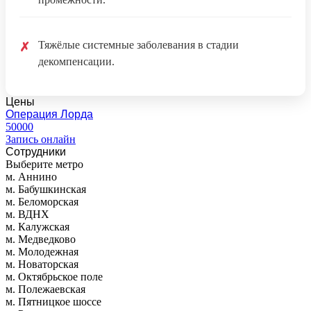
Тяжёлые системные заболевания в стадии
✗
декомпенсации.
Цены
Операция Лорда
50000
Запись онлайн
Сотрудники
Выберите метро
м. Аннино
м. Бабушкинская
м. Беломорская
м. ВДНХ
м. Калужская
м. Медведково
м. Молодежная
м. Новаторская
м. Октябрьское поле
м. Полежаевская
м. Пятницкое шоссе