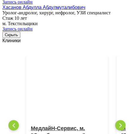
Запись онлайн
Хасанов Абдулла Абдулмуталибович
Уролог-андролог, хирург, нефролог, УЗИ специалист
Стаж 10 лет
м. Текстильщики
Запись онлайн
Скрыть
Клиники
МедлайН-Сервис, м.
Медл