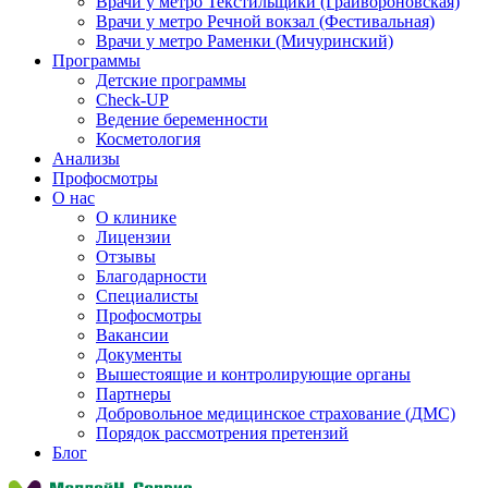
Врачи у метро Текстильщики (Грайвороновская)
Врачи у метро Речной вокзал (Фестивальная)
Врачи у метро Раменки (Мичуринский)
Программы
Детские программы
Check-UP
Ведение беременности
Косметология
Анализы
Профосмотры
О нас
О клинике
Лицензии
Отзывы
Благодарности
Специалисты
Профосмотры
Вакансии
Документы
Вышестоящие и контролирующие органы
Партнеры
Добровольное медицинское страхование (ДМС)
Порядок рассмотрения претензий
Блог