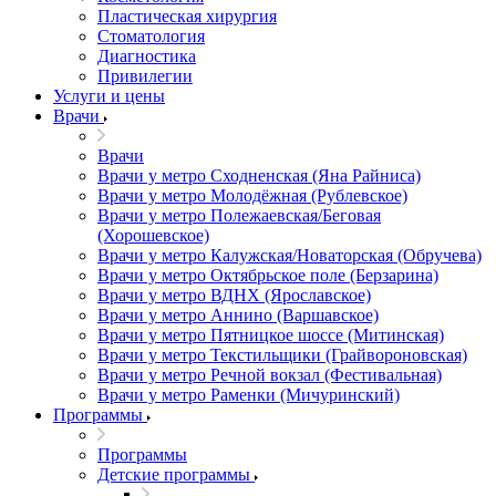
Пластическая хирургия
Стоматология
Диагностика
Привилегии
Услуги и цены
Врачи
Врачи
Врачи у метро Сходненская (Яна Райниса)
Врачи у метро Молодёжная (Рублевское)
Врачи у метро Полежаевская/Беговая
(Хорошевское)
Врачи у метро Калужская/Новаторская (Обручева)
Врачи у метро Октябрьское поле (Берзарина)
Врачи у метро ВДНХ (Ярославское)
Врачи у метро Аннино (Варшавское)
Врачи у метро Пятницкое шоссе (Митинская)
Врачи у метро Текстильщики (Грайвороновская)
Врачи у метро Речной вокзал (Фестивальная)
Врачи у метро Раменки (Мичуринский)
Программы
Программы
Детские программы