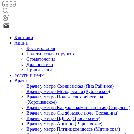
Клиники
Акции
Косметология
Пластическая хирургия
Стоматология
Диагностика
Привилегии
Услуги и цены
Врачи
Врачи у метро Сходненская (Яна Райниса)
Врачи у метро Молодёжная (Рублевское)
Врачи у метро Полежаевская/Беговая
(Хорошевское)
Врачи у метро Калужская/Новаторская (Обручева)
Врачи у метро Октябрьское поле (Берзарина)
Врачи у метро ВДНХ (Ярославское)
Врачи у метро Аннино (Варшавское)
Врачи у метро Пятницкое шоссе (Митинская)