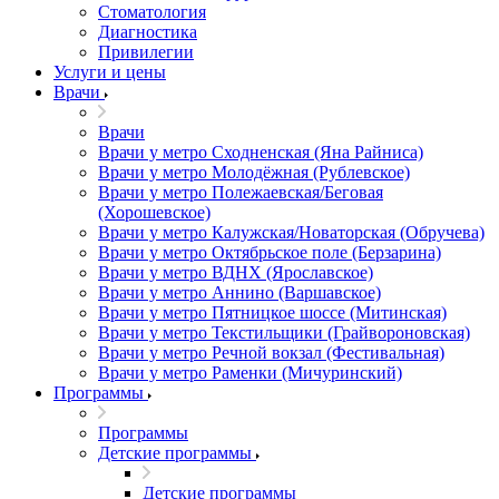
Стоматология
Диагностика
Привилегии
Услуги и цены
Врачи
Врачи
Врачи у метро Сходненская (Яна Райниса)
Врачи у метро Молодёжная (Рублевское)
Врачи у метро Полежаевская/Беговая
(Хорошевское)
Врачи у метро Калужская/Новаторская (Обручева)
Врачи у метро Октябрьское поле (Берзарина)
Врачи у метро ВДНХ (Ярославское)
Врачи у метро Аннино (Варшавское)
Врачи у метро Пятницкое шоссе (Митинская)
Врачи у метро Текстильщики (Грайвороновская)
Врачи у метро Речной вокзал (Фестивальная)
Врачи у метро Раменки (Мичуринский)
Программы
Программы
Детские программы
Детские программы