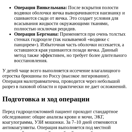
Операция Винкельмана:
После вскрытия полости
водянки оболочки яичка выворачиваются наизнанку и
сшиваются сзади от яичка. Это создает условия для
всасывания жидкости окружающими тканями,
полностью исключая рецидив.
Операция Бергмана:
Применяется при очень толстых
стенках гидроцеле (так называемой «водянке с
панцирем»). Избыточная часть оболочки иссекается, а
оставшиеся края ушиваются позади яичка. Данный
метод также эффективен, но требует более длительного
восстановления.
У детей чаще всего выполняется иссечение влагалищного
отростка брюшины по Россу (высокое лигирование).
Операция малотравматична, проводится через небольшой
разрез в паховой области и практически не дает осложнений.
Подготовка и ход операции
Перед гидроцелэктомией пациент проходит стандартное
обследование: общие анализы крови и мочи, ЭКГ,
коагулограмма, УЗИ мошонки. За 7–10 дней отменяются
антикоагулянты. Операция выполняется под местной