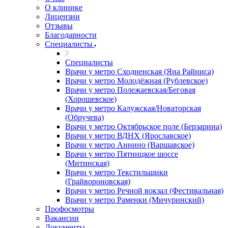
О клинике
Лицензии
Отзывы
Благодарности
Специалисты
Специалисты
Врачи у метро Сходненская (Яна Райниса)
Врачи у метро Молодёжная (Рублевское)
Врачи у метро Полежаевская/Беговая
(Хорошевское)
Врачи у метро Калужская/Новаторская
(Обручева)
Врачи у метро Октябрьское поле (Берзарина)
Врачи у метро ВДНХ (Ярославское)
Врачи у метро Аннино (Варшавское)
Врачи у метро Пятницкое шоссе
(Митинская)
Врачи у метро Текстильщики
(Грайвороновская)
Врачи у метро Речной вокзал (Фестивальная)
Врачи у метро Раменки (Мичуринский)
Профосмотры
Вакансии
Документы