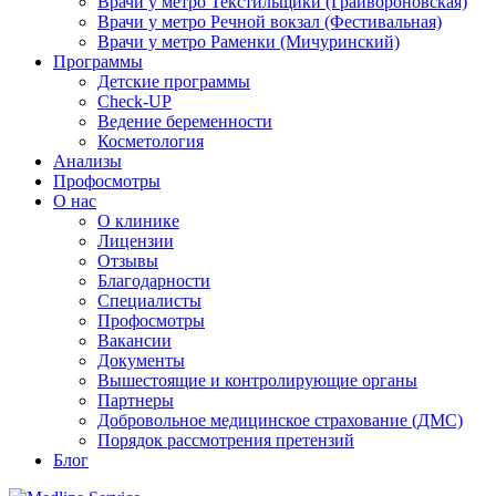
Врачи у метро Текстильщики (Грайвороновская)
Врачи у метро Речной вокзал (Фестивальная)
Врачи у метро Раменки (Мичуринский)
Программы
Детские программы
Check-UP
Ведение беременности
Косметология
Анализы
Профосмотры
О нас
О клинике
Лицензии
Отзывы
Благодарности
Специалисты
Профосмотры
Вакансии
Документы
Вышестоящие и контролирующие органы
Партнеры
Добровольное медицинское страхование (ДМС)
Порядок рассмотрения претензий
Блог