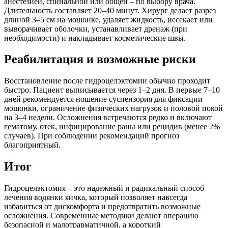
анестезией, спинальной или общей – по выбору врача.
Длительность составляет 20–40 минут. Хирург делает разрез
длиной 3–5 см на мошонке, удаляет жидкость, иссекает или
выворачивает оболочки, устанавливает дренаж (при
необходимости) и накладывает косметические швы.
Реабилитация и возможные риски
Восстановление после гидроцелэктомии обычно проходит
быстро. Пациент выписывается через 1–2 дня. В первые 7–10
дней рекомендуется ношение суспензория для фиксации
мошонки, ограничение физических нагрузок и половой покой
на 3–4 недели. Осложнения встречаются редко и включают
гематому, отек, инфицирование раны или рецидив (менее 2%
случаев). При соблюдении рекомендаций прогноз
благоприятный.
Итог
Гидроцелэктомия – это надежный и радикальный способ
лечения водянки яичка, который позволяет навсегда
избавиться от дискомфорта и предотвратить возможные
осложнения. Современные методики делают операцию
безопасной и малотравматичной, а короткий