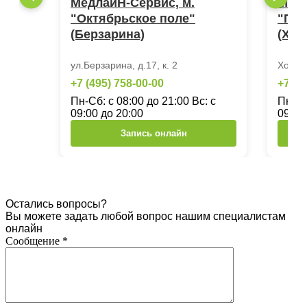
МедлайН-Сервис, м.
Медл
"Октябрьское поле"
"Пол
(Берзарина)
(Хор
ул.Берзарина, д.17, к. 2
Хорош
+7 (495) 758-00-00
+7 (4
Пн-Сб: с 08:00 до 21:00 Вс: с
Пн-Сб
09:00 до 20:00
09:00
Запись онлайн
Остались вопросы?
Вы можете задать любой вопрос нашим специалистам
онлайн
Сообщение
*