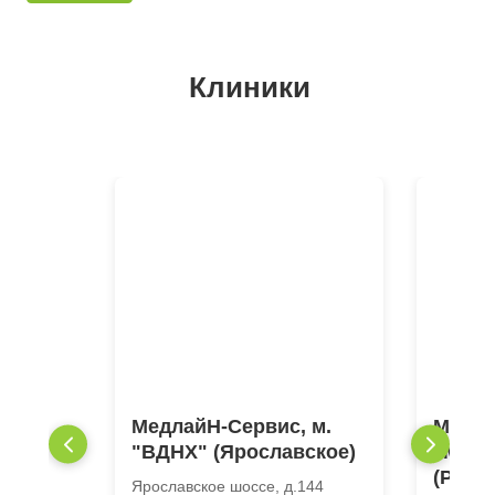
Клиники
МедлайН-Сервис, м.
Медла
"ВДНХ" (Ярославское)
"Моло
(Рубл
Ярославское шоссе, д.144