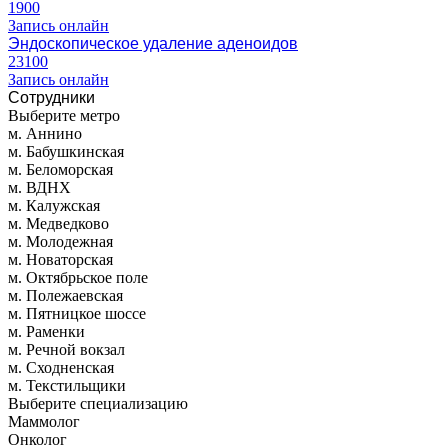
1900
Запись онлайн
Эндоскопическое удаление аденоидов
23100
Запись онлайн
Сотрудники
Выберите метро
м. Аннино
м. Бабушкинская
м. Беломорская
м. ВДНХ
м. Калужская
м. Медведково
м. Молодежная
м. Новаторская
м. Октябрьское поле
м. Полежаевская
м. Пятницкое шоссе
м. Раменки
м. Речной вокзал
м. Сходненская
м. Текстильщики
Выберите специализацию
Маммолог
Онколог