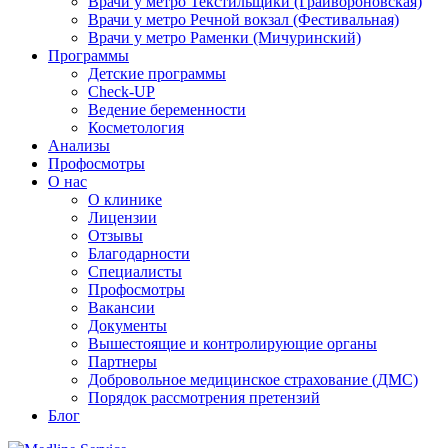
Врачи у метро Текстильщики (Грайвороновская)
Врачи у метро Речной вокзал (Фестивальная)
Врачи у метро Раменки (Мичуринский)
Программы
Детские программы
Check-UP
Ведение беременности
Косметология
Анализы
Профосмотры
О нас
О клинике
Лицензии
Отзывы
Благодарности
Специалисты
Профосмотры
Вакансии
Документы
Вышестоящие и контролирующие органы
Партнеры
Добровольное медицинское страхование (ДМС)
Порядок рассмотрения претензий
Блог