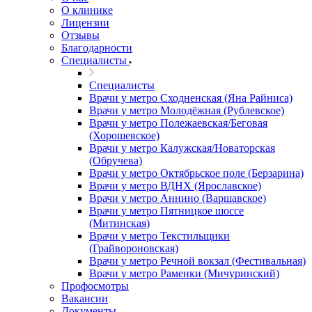
О клинике
Лицензии
Отзывы
Благодарности
Специалисты
Специалисты
Врачи у метро Сходненская (Яна Райниса)
Врачи у метро Молодёжная (Рублевское)
Врачи у метро Полежаевская/Беговая
(Хорошевское)
Врачи у метро Калужская/Новаторская
(Обручева)
Врачи у метро Октябрьское поле (Берзарина)
Врачи у метро ВДНХ (Ярославское)
Врачи у метро Аннино (Варшавское)
Врачи у метро Пятницкое шоссе
(Митинская)
Врачи у метро Текстильщики
(Грайвороновская)
Врачи у метро Речной вокзал (Фестивальная)
Врачи у метро Раменки (Мичуринский)
Профосмотры
Вакансии
Документы