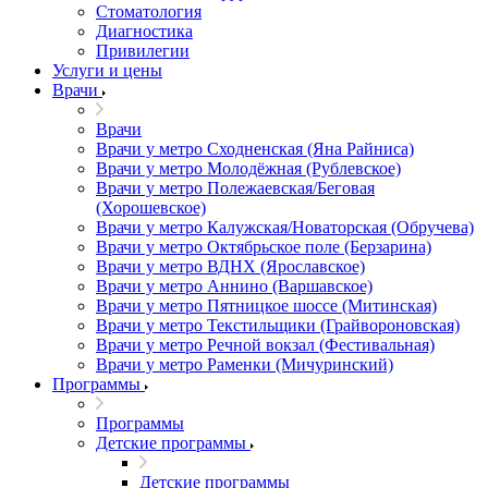
Стоматология
Диагностика
Привилегии
Услуги и цены
Врачи
Врачи
Врачи у метро Сходненская (Яна Райниса)
Врачи у метро Молодёжная (Рублевское)
Врачи у метро Полежаевская/Беговая
(Хорошевское)
Врачи у метро Калужская/Новаторская (Обручева)
Врачи у метро Октябрьское поле (Берзарина)
Врачи у метро ВДНХ (Ярославское)
Врачи у метро Аннино (Варшавское)
Врачи у метро Пятницкое шоссе (Митинская)
Врачи у метро Текстильщики (Грайвороновская)
Врачи у метро Речной вокзал (Фестивальная)
Врачи у метро Раменки (Мичуринский)
Программы
Программы
Детские программы
Детские программы