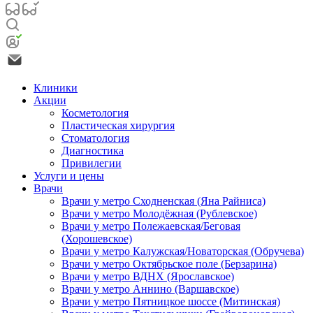
Клиники
Акции
Косметология
Пластическая хирургия
Стоматология
Диагностика
Привилегии
Услуги и цены
Врачи
Врачи у метро Сходненская (Яна Райниса)
Врачи у метро Молодёжная (Рублевское)
Врачи у метро Полежаевская/Беговая
(Хорошевское)
Врачи у метро Калужская/Новаторская (Обручева)
Врачи у метро Октябрьское поле (Берзарина)
Врачи у метро ВДНХ (Ярославское)
Врачи у метро Аннино (Варшавское)
Врачи у метро Пятницкое шоссе (Митинская)