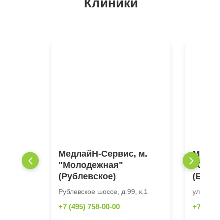
Клиники
МедлайН-Сервис, м.
Медла
"Молодежная"
"Октя
(Рублевское)
(Берз
Рублевское шоссе, д.99, к.1
ул.Берза
+7 (495) 758-00-00
+7 (495)