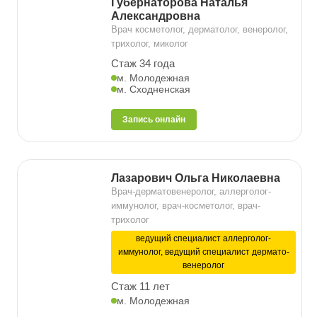
Губернаторова Наталья
Александровна
Врач косметолог, дерматолог, венеролог,
трихолог, миколог
Стаж 34 года
м. Молодежная
м. Сходненская
Запись онлайн
Лазарович Ольга Николаевна
Врач-дерматовенеролог, аллерголог-
иммунолог, врач-косметолог, врач-
трихолог
ведущий специалист аллерголог-
иммунолог, ведущий специалист дермато-
венеролог
Стаж 11 лет
м. Молодежная