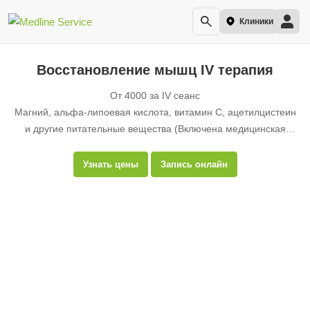
Клиники
Восстановление мышц IV терапия
От 4000 за IV сеанс
Магний, альфа-липоевая кислота, витамин С, ацетилцистеин
и другие питательные вещества (Включена медицинская
консультация)
Частота: 2 раза в месяц или по мере необходимости
Узнать цены
Запись онлайн