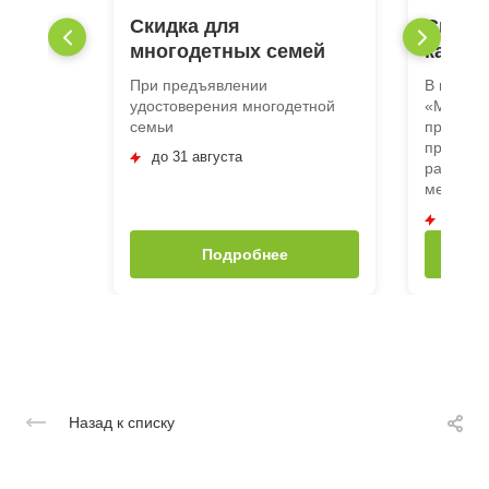
Скидка для
Скидк
многодетных семей
катег
При предъявлении
В медиц
удостоверения многодетной
«Медлай
семьи
предъяв
предоста
до 31 августа
размере
медицинс
до 31 
Подробнее
Назад к списку