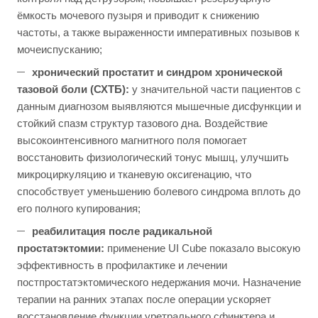
ёмкость мочевого пузыря и приводит к снижению
частоты, а также выраженности императивных позывов к
мочеиспусканию;
хронический простатит и синдром хронической
тазовой боли (СХТБ):
у значительной части пациентов с
данным диагнозом выявляются мышечные дисфункции и
стойкий спазм структур тазового дна. Воздействие
высокоинтенсивного магнитного поля помогает
восстановить физиологический тонус мышц, улучшить
микроциркуляцию и тканевую оксигенацию, что
способствует уменьшению болевого синдрома вплоть до
его полного купирования;
реабилитация после радикальной
простатэктомии:
применение UI Cube показало высокую
эффективность в профилактике и лечении
постпростатэктомического недержания мочи. Назначение
терапии на ранних этапах после операции ускоряет
восстановление функции уретрального сфинктера и