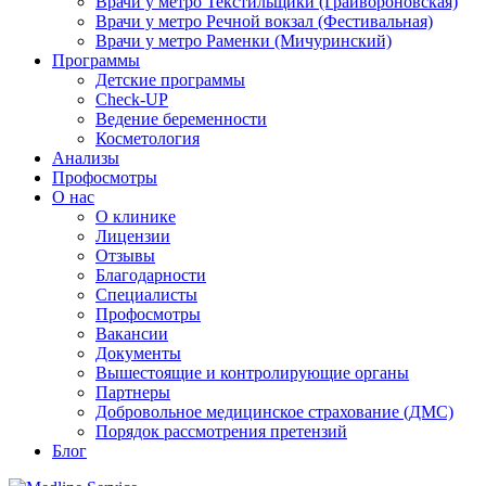
Врачи у метро Текстильщики (Грайвороновская)
Врачи у метро Речной вокзал (Фестивальная)
Врачи у метро Раменки (Мичуринский)
Программы
Детские программы
Check-UP
Ведение беременности
Косметология
Анализы
Профосмотры
О нас
О клинике
Лицензии
Отзывы
Благодарности
Специалисты
Профосмотры
Вакансии
Документы
Вышестоящие и контролирующие органы
Партнеры
Добровольное медицинское страхование (ДМС)
Порядок рассмотрения претензий
Блог