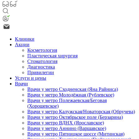
Клиники
Акции
Косметология
Пластическая хирургия
Стоматология
Диагностика
Привилегии
Услуги и цены
Врачи
Врачи у метро Сходненская (Яна Райниса)
Врачи у метро Молодёжная (Рублевское)
Врачи у метро Полежаевская/Беговая
(Хорошевское)
Врачи у метро Калужская/Новаторская (Обручева)
Врачи у метро Октябрьское поле (Берзарина)
Врачи у метро ВДНХ (Ярославское)
Врачи у метро Аннино (Варшавское)
Врачи у метро Пятницкое шоссе (Митинская)