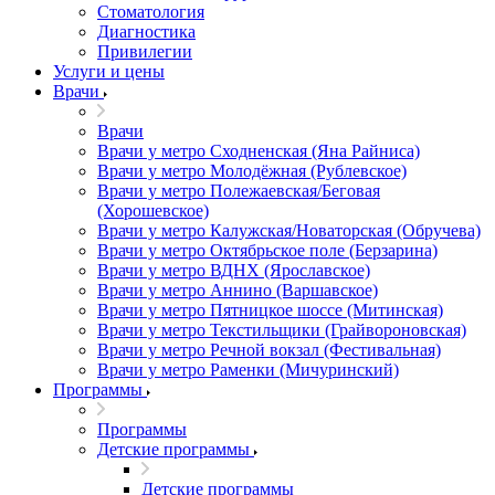
Стоматология
Диагностика
Привилегии
Услуги и цены
Врачи
Врачи
Врачи у метро Сходненская (Яна Райниса)
Врачи у метро Молодёжная (Рублевское)
Врачи у метро Полежаевская/Беговая
(Хорошевское)
Врачи у метро Калужская/Новаторская (Обручева)
Врачи у метро Октябрьское поле (Берзарина)
Врачи у метро ВДНХ (Ярославское)
Врачи у метро Аннино (Варшавское)
Врачи у метро Пятницкое шоссе (Митинская)
Врачи у метро Текстильщики (Грайвороновская)
Врачи у метро Речной вокзал (Фестивальная)
Врачи у метро Раменки (Мичуринский)
Программы
Программы
Детские программы
Детские программы