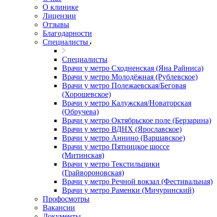
О клинике
Лицензии
Отзывы
Благодарности
Специалисты
Специалисты
Врачи у метро Сходненская (Яна Райниса)
Врачи у метро Молодёжная (Рублевское)
Врачи у метро Полежаевская/Беговая
(Хорошевское)
Врачи у метро Калужская/Новаторская
(Обручева)
Врачи у метро Октябрьское поле (Берзарина)
Врачи у метро ВДНХ (Ярославское)
Врачи у метро Аннино (Варшавское)
Врачи у метро Пятницкое шоссе
(Митинская)
Врачи у метро Текстильщики
(Грайвороновская)
Врачи у метро Речной вокзал (Фестивальная)
Врачи у метро Раменки (Мичуринский)
Профосмотры
Вакансии
Документы