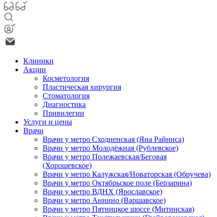
Клиники
Акции
Косметология
Пластическая хирургия
Стоматология
Диагностика
Привилегии
Услуги и цены
Врачи
Врачи у метро Сходненская (Яна Райниса)
Врачи у метро Молодёжная (Рублевское)
Врачи у метро Полежаевская/Беговая
(Хорошевское)
Врачи у метро Калужская/Новаторская (Обручева)
Врачи у метро Октябрьское поле (Берзарина)
Врачи у метро ВДНХ (Ярославское)
Врачи у метро Аннино (Варшавское)
Врачи у метро Пятницкое шоссе (Митинская)