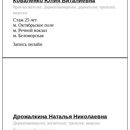
Коваленко Юлия Виталиевна
Врач-косметолог, Дерматовенеролог, дерматолог, трихолог,
миколог
Стаж 25 лет
м. Октябрьское поле
м. Речной вокзал
м. Беломорская
Запись онлайн
Дрожалкина Наталья Николаевна
Дерматовенеролог, косметолог, трихолог, миколог