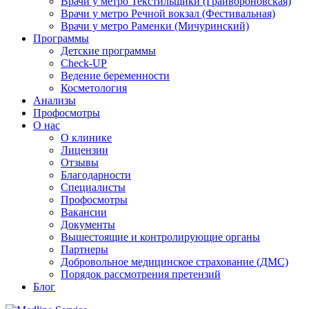
Врачи у метро Текстильщики (Грайвороновская)
Врачи у метро Речной вокзал (Фестивальная)
Врачи у метро Раменки (Мичуринский)
Программы
Детские программы
Check-UP
Ведение беременности
Косметология
Анализы
Профосмотры
О нас
О клинике
Лицензии
Отзывы
Благодарности
Специалисты
Профосмотры
Вакансии
Документы
Вышестоящие и контролирующие органы
Партнеры
Добровольное медицинское страхование (ДМС)
Порядок рассмотрения претензий
Блог