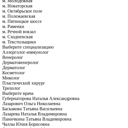
м. Молодежная
м. Новаторская
м. Октябрьское поле
м. Полежаевская
м. Пятницкое шоссе
м. Раменки
м. Речной вокзал
м. Сходненская
м. Текстильщики
Выберите специализацию
Аллерголог-иммунолог
Венеролог
Дерматовенеролог
Дерматолог
Косметолог
Миколог
Пластический хирург
Трихолог
Выберите врача
Губернаторова Наталья Александровна
Лазарович Ольга Николаевна
Баскакова Татьяна Васильевна
Лазарева Наталья Владимировна
Паничкина Татьяна Владимировна
Чаллы Юлия Борисовна