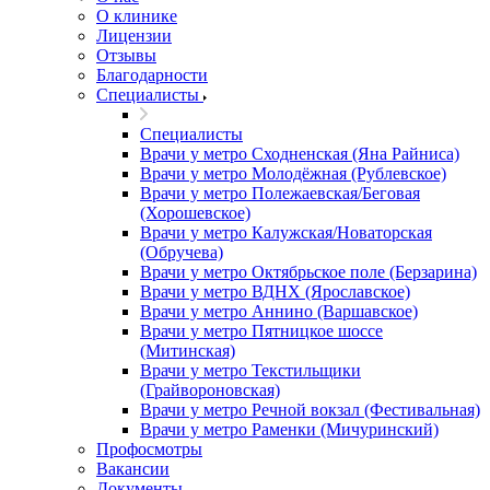
О клинике
Лицензии
Отзывы
Благодарности
Специалисты
Специалисты
Врачи у метро Сходненская (Яна Райниса)
Врачи у метро Молодёжная (Рублевское)
Врачи у метро Полежаевская/Беговая
(Хорошевское)
Врачи у метро Калужская/Новаторская
(Обручева)
Врачи у метро Октябрьское поле (Берзарина)
Врачи у метро ВДНХ (Ярославское)
Врачи у метро Аннино (Варшавское)
Врачи у метро Пятницкое шоссе
(Митинская)
Врачи у метро Текстильщики
(Грайвороновская)
Врачи у метро Речной вокзал (Фестивальная)
Врачи у метро Раменки (Мичуринский)
Профосмотры
Вакансии
Документы