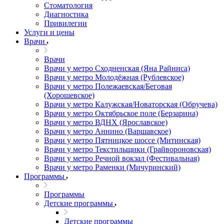
Стоматология
Диагностика
Привилегии
Услуги и цены
Врачи
Врачи
Врачи у метро Сходненская (Яна Райниса)
Врачи у метро Молодёжная (Рублевское)
Врачи у метро Полежаевская/Беговая
(Хорошевское)
Врачи у метро Калужская/Новаторская (Обручева)
Врачи у метро Октябрьское поле (Берзарина)
Врачи у метро ВДНХ (Ярославское)
Врачи у метро Аннино (Варшавское)
Врачи у метро Пятницкое шоссе (Митинская)
Врачи у метро Текстильщики (Грайвороновская)
Врачи у метро Речной вокзал (Фестивальная)
Врачи у метро Раменки (Мичуринский)
Программы
Программы
Детские программы
Детские программы