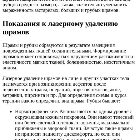
рубцов среднего размера, а также значительно уменьшить
выраженность застарелых, больших и грубых шрамов.
Показания к лазерному удалению
шрамов
Шрамы и рубцы образуются в результате замещения
поврежденных тканей соединительными. Формирование
шрамов может сопровождаться нарушением растяжимости и
эластичности мягких тканей, болезненностью, неэстетичным
видом.
Лазерное удаление шрамов на лице и других участках тела
назначается при возникновении дефектов после
перенесенных травм, операций, порезов, ожогов, акне,
ветрянки, пирсинга и пр. Для определения схемы и курса
терапии важно определить вид шрама. Рубцы бывают:
Нормотрофические. Располагаются на одном уровне с
окружающим кожным покровом. Они имеют телесный
или более светлый оттенок, эластичны, максимально
приближены к здоровой ткани. Зачастую такие шрамы
не приносят пациенту дискомфорта, но если они
возникли на видимой части тела, например, лице,