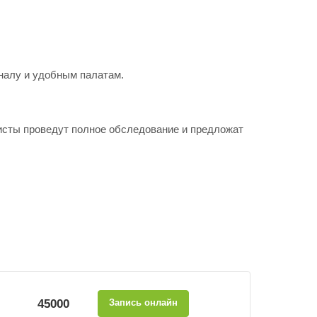
налу и удобным палатам.
исты проведут полное обследование и предложат
45000
Запись онлайн