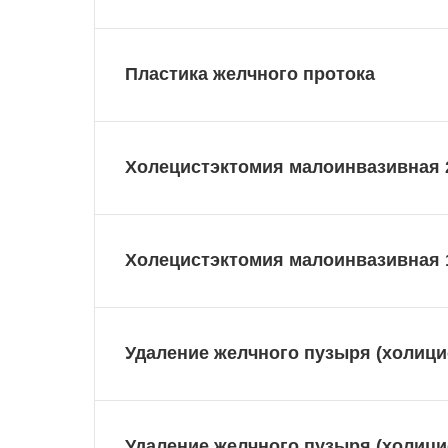
Пластика желчного протока
Холецистэктомия малоинвазивная 
Холецистэктомия малоинвазивная 
Удаление желчного пузыря (холицис
Удаление желчного пузыря (холицис