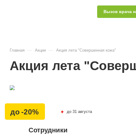
Вызов врача н
—
—
Главная
Акции
Акция лета "Совершенная кожа"
Акция лета "Совер
до -20%
до 31 августа
Сотрудники