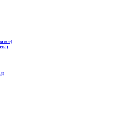
вское)
ева)
я)