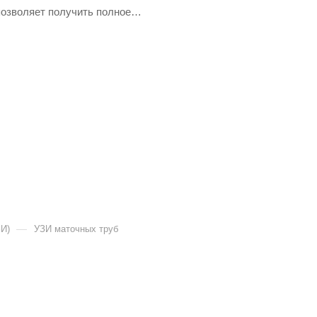
позволяет получить полное
 и оценить качество
—
ЗИ)
УЗИ маточных труб