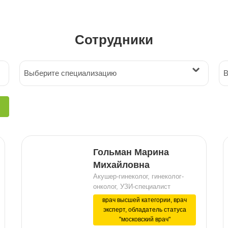
Сотрудники
Выберите специализацию
В
Гольман Марина
Михайловна
Акушер-гинеколог, гинеколог-
онколог, УЗИ-специалист
врач высшей категории, врач
эксперт, обладатель статуса
"московский врач"