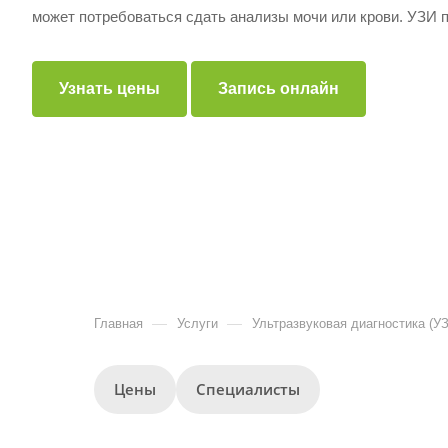
может потребоваться сдать анализы мочи или крови. УЗИ 
представление о состоянии внутренних органов малого таза
эндометрия.
Узнать цены
Запись онлайн
—
—
Главная
Услуги
Ультразвуковая диагностика (У
Цены
Специалисты