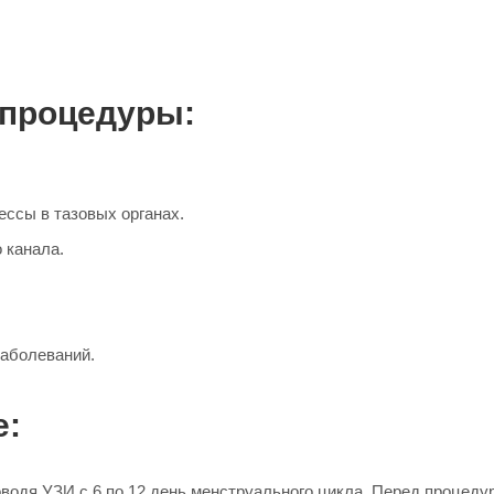
 процедуры:
ссы в тазовых органах.
 канала.
заболеваний.
е:
водя УЗИ с 6 по 12 день менструального цикла. Перед процедур