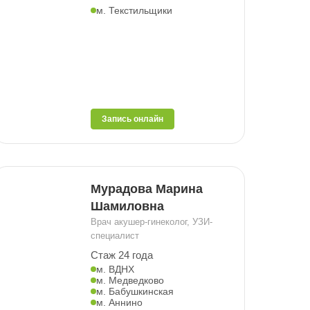
м. Текстильщики
Запись онлайн
Мурадова Марина
Шамиловна
Врач акушер-гинеколог, УЗИ-
специалист
Стаж 24 года
м. ВДНХ
м. Медведково
м. Бабушкинская
м. Аннино