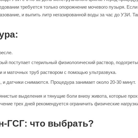
едовании требуется только опорожнение мочевого пузыря. Если
зование, и выпить литр негазированной воды за час до УЗИ. Т
ура:
ресле.
орый поступает стерильный физиологический раствор, подогретый
и и маточных труб раствором с помощью ультразвука.
 и датчики снимаются. Процедура занимает около 20-30 минут.
истые выделения и тянущие боли внизу живота, которые проход
ечение трех дней рекомендуется ограничить физические нагрузк
н-ГСГ: что выбрать?