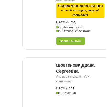
кандидат медицинских наук, врач
высшей категории, ведущий
специалист
Стаж 21 год
м. Молодежная
м. Октябрьское поле
Запись онлайн
Шовгенова Диана
Сергеевна
Акушер-гинеколог, УЗИ-
специалист
Стаж 7 лет
м. Раменки