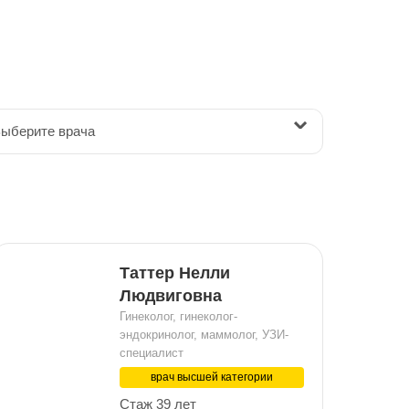
ыберите врача
Таттер Нелли
Людвиговна
Гинеколог, гинеколог-
эндокринолог, маммолог, УЗИ-
специалист
врач высшей категории
Стаж 39 лет