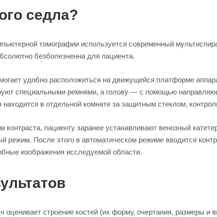
кого седла?
мпьютерной томографии используется современный мультиспир
абсолютно безболезненна для пациента.
могает удобно расположиться на движущейся платформе аппара
руют специальными ремнями, а голову — с помощью направляющ
я находится в отдельной комнате за защитным стеклом, контрол
м контраста, пациенту заранее устанавливают венозный катете
й режим. После этого в автоматическом режиме вводится контр
обные изображения исследуемой области.
зультатов
 оценивает строение костей (их форму, очертания, размеры и 