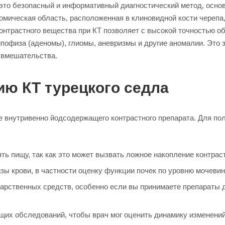
то безопасный и информативный диагностический метод, осно
омическая область, расположенная в клиновидной кости черепа
онтрастного вещества при КТ позволяет с высокой точностью о
гипофиза (аденомы), глиомы, аневризмы и другие аномалии. Это
 вмешательства.
ию КТ турецкого седла
 внутривенно йодсодержащего контрастного препарата. Для по
ть пищу, так как это может вызвать ложное накопление контраст
ы крови, в частности оценку функции почек по уровню мочевин
арственных средств, особенно если вы принимаете препараты 
щих обследований, чтобы врач мог оценить динамику изменений