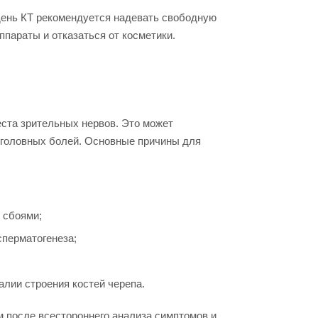
день КТ рекомендуется надевать свободную
параты и отказаться от косметики.
еста зрительных нервов. Это может
 головных болей. Основные причины для
 сбоями;
сперматогенеза;
лии строения костей черепа.
 после всестороннего анализа симптомов и