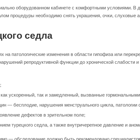
циально оборудованном кабинете с комфортными условиями. В 
лом процедуры необходимо снять украшения, очки, слуховые ап
цкого седла
х на патологические изменения в области гипофиза или перекр
нарушений репродуктивной функции до хронической слабости и
;
 как ускоренный, так и замедленный, вызванные гормональными
ин — бесплодие, нарушения менструального цикла, патологии 
появление дефектов в зрительном поле;
ием турецкого седла, а также внутричерепное давление и анома
имо — обследование должно быть рекомендовано специалистом