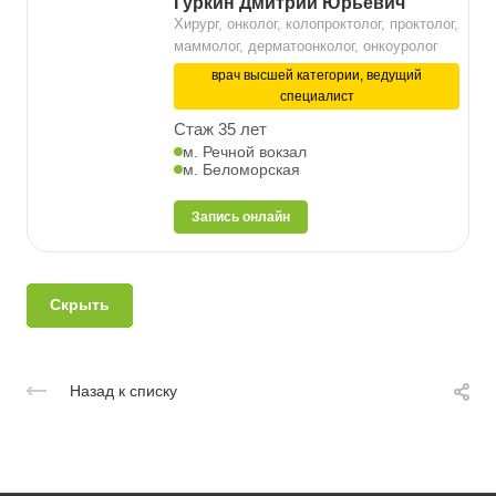
Гуркин Дмитрий Юрьевич
Хирург, онколог, колопроктолог, проктолог,
маммолог, дерматоонколог, онкоуролог
врач высшей категории, ведущий
специалист
Стаж 35 лет
м. Речной вокзал
м. Беломорская
Запись онлайн
Скрыть
Назад к списку