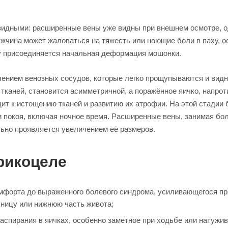
видными: расширенные вены уже видны при внешнем осмотре, о
жчина может жаловаться на тяжесть или ноющие боли в паху, о
му присоединяется начальная деформация мошонки.
ением венозных сосудов, которые легко прощупываются и вид
тканей, становится асимметричной, а поражённое яичко, напрот
т к истощению тканей и развитию их атрофии. На этой стадии 
ии покоя, включая ночное время. Расширенные вены, занимая бо
льно проявляется увеличением её размеров.
рикоцеле
мфорта до выраженного болевого синдрома, усиливающегося пр
сницу или нижнюю часть живота;
спирания в яичках, особенно заметное при ходьбе или натужив