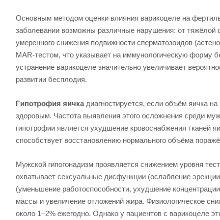
Основным методом оценки влияния варикоцеле на фертиль
заболевании возможны различные нарушения: от тяжёлой 
умеренного снижения подвижности сперматозоидов (астен
MAR-тестом, что указывает на иммунологическую форму б
устранение варикоцеле значительно увеличивает вероятно
развитии бесплодия.
Гипотрофия яичка
диагностируется, если объём яичка на
здоровым. Частота выявления этого осложнения среди муж
гипотрофии является ухудшение кровоснабжения тканей яи
способствует восстановлению нормального объёма поражённ
Мужской гипогонадизм проявляется снижением уровня тест
охватывает сексуальные дисфункции (ослабление эрекции,
(уменьшение работоспособности, ухудшение концентрации
массы и увеличение отложений жира. Физиологическое сниж
около 1–2% ежегодно. Однако у пациентов с варикоцеле эт