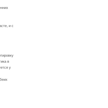
енних
сте, и с
ртировку
тика в
ется у
обеих