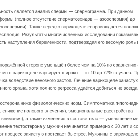
ность является анализ спермы — спермограмма. При данном
формы (полное отсутствие сперматозоидов — азооспермия) до
озооспермия). Также нередко варикоцеле сопровождается поло
есплодия. Результаты многочисленных исследований показываю
сть наступления беременности, подтверждая его весомую роль 
 поражённой стороне уменьшён более чем на 10% по сравнению 
чин с варикоцеле варьирует широко — от 10 до 77% случаев. П
чка вследствие венозного застоя. Лечение варикоцеле зачасту
ого органа, хотя полного регресса удаётся добиться не всегда
остерона ниже физиологических норм. Симптоматика гипогонад
 снижение полового влечения), эмоциональные расстройства
 внимания), а также изменения в составе тела — уменьшение 
ение тестостерона у мужчин начинается примерно с 30 лет и с
от процесс зачастую протекает быстрее. Мужчины с варикоцеле