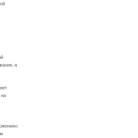
ной
ий
вания, а
яет
 на
ожениях:
ом