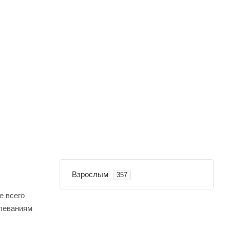
Взрослым
357
е всего
олеваниям