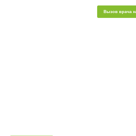
Вызов врача н
Взрослым
Варикоцеле