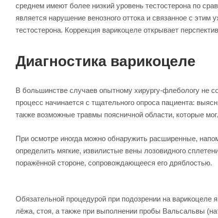
среднем имеют более низкий уровень тестостерона по сра
является нарушение венозного оттока и связанное с этим
тестостерона. Коррекция варикоцеле открывает перспекти
Диагностика варикоцеле
В большинстве случаев опытному хирургу-флебологу не со
процесс начинается с тщательного опроса пациента: выяс
также возможные травмы поясничной области, которые могл
При осмотре иногда можно обнаружить расширенные, напо
определить мягкие, извилистые вены лозовидного сплетен
поражённой стороне, сопровождающееся его дряблостью.
Обязательной процедурой при подозрении на варикоцеле я
лёжа, стоя, а также при выполнении пробы Вальсальвы (н