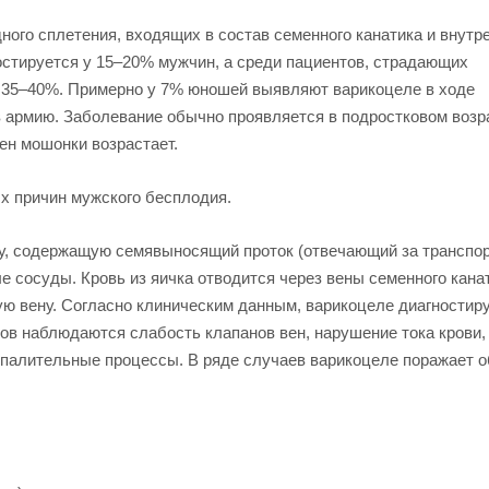
ого сплетения, входящих в состав семенного канатика и внутр
остируется у 15–20% мужчин, а среди пациентов, страдающих
ет 35–40%. Примерно у 7% юношей выявляют варикоцеле в ходе
армию. Заболевание обычно проявляется в подростковом возра
ен мошонки возрастает.
х причин мужского бесплодия.
ру, содержащую семявыносящий проток (отвечающий за транспо
е сосуды. Кровь из яичка отводится через вены семенного кана
 вену. Согласно клиническим данным, варикоцеле диагностиру
ов наблюдаются слабость клапанов вен, нарушение тока крови,
спалительные процессы. В ряде случаев варикоцеле поражает 