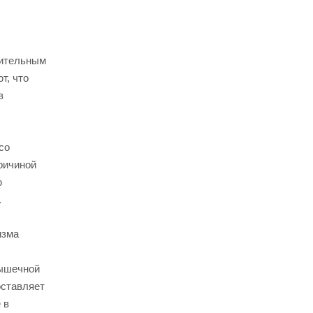
жительным
т, что
в
со
ричиной
ю
.
изма
мышечной
оставляет
 в