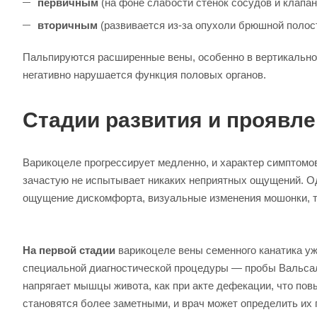
первичным
(на фоне слабости стенок сосудов и клапан
вторичным
(развивается из-за опухоли брюшной полост
Пальпируются расширенные вены, особенно в вертикально
негативно нарушается функция половых органов.
Стадии развития и проявл
Варикоцеле прогрессирует медленно, и характер симптомо
зачастую не испытывает никаких неприятных ощущений. О
ощущение дискомфорта, визуальные изменения мошонки, та
На первой стадии
варикоцеле вены семенного канатика у
специальной диагностической процедуры — пробы Вальсал
напрягает мышцы живота, как при акте дефекации, что пов
становятся более заметными, и врач может определить их 