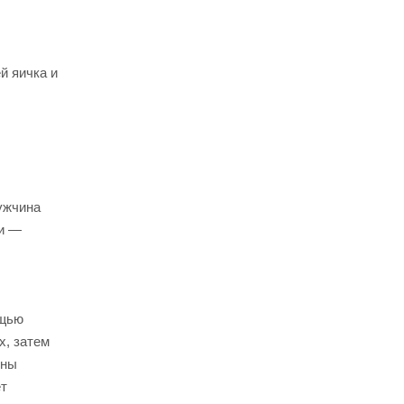
й яичка и
ужчина
ки —
ощью
х, затем
ены
ет