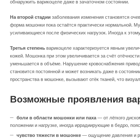
обнаружить варикоцеле даже в зачаточном состоянии.
На второй стадии
заболевания изменения становятся оче
форма мошонки пока остаётся практически нормальной. Му
усиливающиеся после физических нагрузок. Иногда к это
Третья степень
варикоцеле характеризуется явным увелич
кожей. Мошонка при этом увеличивается за счёт отёчности 
уменьшается в объёме. Нарушение кровоснабжения приводи
становится постоянной и может возникать даже в состоян
пространства в мошонке, вызывают отёк тканей, что визуа
Возможные проявления ва
боли в области мошонки или паха
— от лёгкого диско
положении и нагрузке, иногда иррадиирующие в бедро, поя
чувство тяжести в мошонке
— ощущение давления и ра