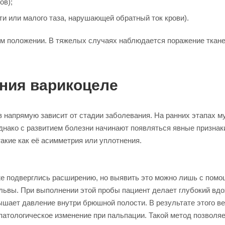
ов);
и или малого таза, нарушающей обратный ток крови).
м положении. В тяжелых случаях наблюдается поражение ткане
ения варикоцеле
в напрямую зависит от стадии заболевания. На ранних этапах м
днако с развитием болезни начинают появляться явные призна
кие как её асимметрия или уплотнения.
же подверглись расширению, но выявить это можно лишь с пом
ьвы. При выполнении этой пробы пациент делает глубокий вдо
ышает давление внутри брюшной полости. В результате этого в
патологическое изменение при пальпации. Такой метод позволя