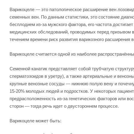
Варикоцеле — это патологическое расширение вен лозовидн
семенных вен. По данным статистики, это состояние диагн
бесплодием из-за мужского фактора, его частота достига
медицинских обследований, проводимых перед призывом в 
течением времени риск развития варикозного расширения в
Варикоцеле считается одной из наиболее распространённы
Семенной канатик представляет собой трубчатую структу
сперматозоидов в уретру), а также артериальные и венозны
крупные венозные сосуды — нижнюю полую вену и почечную
15-20% молодых людей и подростков. У некоторых пациент
предрасположенность из-за генетических факторов или во
сторон — тогда речь идет о двустороннем процессе.
Варикоцеле может быть: