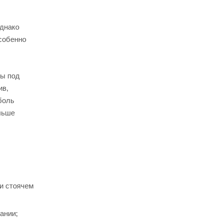
днако
собенно
ны под
ив,
боль
льше
и стоячем
ании;