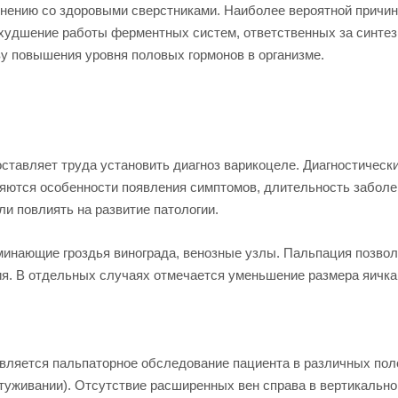
внению со здоровыми сверстниками. Наиболее вероятной причи
 ухудшение работы ферментных систем, ответственных за синтез
ву повышения уровня половых гормонов в организме.
ставляет труда установить диагноз варикоцеле. Диагностическ
няются особенности появления симптомов, длительность заболе
и повлиять на развитие патологии.
минающие гроздья винограда, венозные узлы. Пальпация позвол
ия. В отдельных случаях отмечается уменьшение размера яичка
вляется пальпаторное обследование пациента в различных пол
атуживании). Отсутствие расширенных вен справа в вертикальн