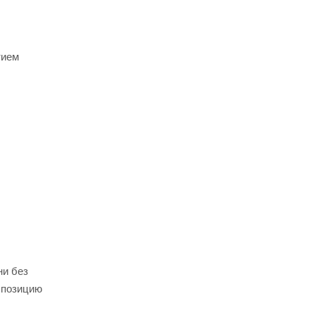
тием
ни без
 позицию