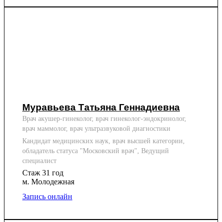
Муравьева Татьяна Геннадиевна
Врач акушер-гинеколог, врач гинеколог-эндокринолог,
врач маммолог, врач ультразвуковой диагностики
Кандидат медицинских наук, врач высшей категории,
обладатель статуса "Московский врач", Ведущий
специалист
Стаж 31 год
м. Молодежная
Запись онлайн