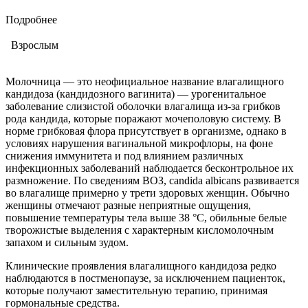
Подробнее
Взрослым
Молочница — это неофициальное название влагалищного
кандидоза (кандидозного вагинита) — урогенитальное
заболевание слизистой оболочки влагалища из-за грибков
рода кандида, которые поражают мочеполовую систему. В
норме грибковая флора присутствует в организме, однако в
условиях нарушения вагинальной микрофлоры, на фоне
снижения иммунитета и под влиянием различных
инфекционных заболеваний наблюдается бесконтрольное их
размножение. По сведениям ВОЗ, candida albicans развивается
во влагалище примерно у трети здоровых женщин. Обычно
женщины отмечают разные неприятные ощущения,
повышение температуры тела выше 38 °С, обильные белые
творожистые выделения с характерным кисломолочным
запахом и сильным зудом.
Клинические проявления влагалищного кандидоза редко
наблюдаются в постменопаузе, за исключением пациенток,
которые получают заместительную терапию, принимая
гормональные средства.