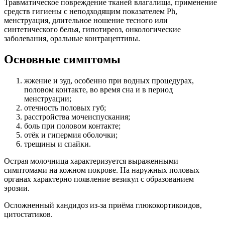
Травматическое повреждение тканей влагалища, применение
средств гигиены с неподходящим показателем Ph,
менструация, длительное ношение тесного или
синтетического белья, гипотиреоз, онкологические
заболевания, оральные контрацептивы.
Основные симптомы
жжение и зуд, особенно при водных процедурах,
половом контакте, во время сна и в период
менструации;
отечность половых губ;
расстройства мочеиспускания;
боль при половом контакте;
отёк и гипермия оболочки;
трещины и спайки.
Острая молочница характеризуется выраженными
симптомами на кожном покрове. На наружных половых
органах характерно появление везикул с образованием
эрозии.
Осложненный кандидоз из-за приёма глюкокортикоидов,
цитостатиков.