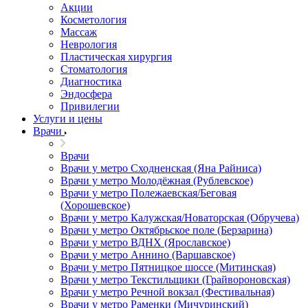
Акции
Косметология
Массаж
Неврология
Пластическая хирургия
Стоматология
Диагностика
Эндосфера
Привилегии
Услуги и цены
Врачи
Врачи
Врачи у метро Сходненская (Яна Райниса)
Врачи у метро Молодёжная (Рублевское)
Врачи у метро Полежаевская/Беговая
(Хорошевское)
Врачи у метро Калужская/Новаторская (Обручева)
Врачи у метро Октябрьское поле (Берзарина)
Врачи у метро ВДНХ (Ярославское)
Врачи у метро Аннино (Варшавское)
Врачи у метро Пятницкое шоссе (Митинская)
Врачи у метро Текстильщики (Грайвороновская)
Врачи у метро Речной вокзал (Фестивальная)
Врачи у метро Раменки (Мичуринский)