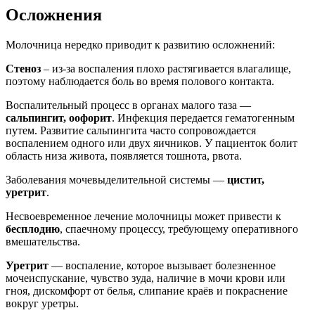
Осложнения
Молочница нередко приводит к развитию осложнений:
Стеноз
– из-за воспаления плохо растягивается влагалище,
поэтому наблюдается боль во время полового контакта.
Воспалительный процесс в органах малого таза —
сальпингит, оофорит
. Инфекция передается гематогенным
путем. Развитие сальпингита часто сопровождается
воспалением одного или двух яичников. У пациенток болит
область низа живота, появляется тошнота, рвота.
Заболевания мочевыделительной системы —
цистит,
уретрит
.
Несвоевременное лечение молочницы может привести к
бесплодию
, спаечному процессу, требующему оперативного
вмешательства.
Уретрит
— воспаление, которое вызывает болезненное
мочеиспускание, чувство зуда, наличие в мочи крови или
гноя, дискомфорт от белья, слипание краёв и покраснение
вокруг уретры.