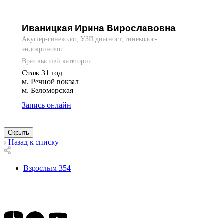
Иваницкая Ирина Вирославовна
Акушер-гинеколог, УЗИ диагност, гинеколог-
эндокринолог
Врач высшей категории
Стаж 31 год
м. Речной вокзал
м. Беломорская
Запись онлайн
Скрыть
Назад к списку
Взрослым
354
Подписывайтесь на наши соц сети