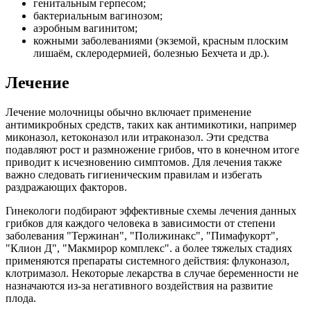
генитальным герпесом;
бактериальным вагинозом;
аэробным вагинитом;
кожными заболеваниями (экземой, красным плоским
лишаём, склеродермией, болезнью Бехчета и др.).
Лечение
Лечение молочницы обычно включает применение
антимикробных средств, таких как антимикотики, например
миконазол, кетоконазол или итраконазол. Эти средства
подавляют рост и размножение грибов, что в конечном итоге
приводит к исчезновению симптомов. Для лечения также
важно следовать гигиеническим правилам и избегать
раздражающих факторов.
Гинекологи подбирают эффективные схемы лечения данных
грибков для каждого человека в зависимости от степени
заболевания "Тержинан", "Полижинакс", "Пимафукорт",
"Клион Д", "Макмирор комплекс". а более тяжелых стадиях
применяются препараты системного действия: флуконазол,
клотримазол. Некоторые лекарства в случае беременности не
назначаются из-за негативного воздействия на развитие
плода.