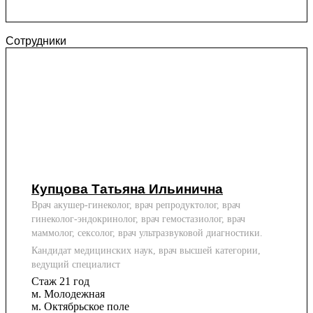
Сотрудники
Купцова Татьяна Ильинична
Врач акушер-гинеколог, врач репродуктолог, врач
гинеколог-эндокринолог, врач гемостазиолог, врач
маммолог, сексолог, врач ультразвуковой диагностики.
Кандидат медицинских наук, врач высшей категории,
ведущий специалист
Стаж 21 год
м. Молодежная
м. Октябрьское поле