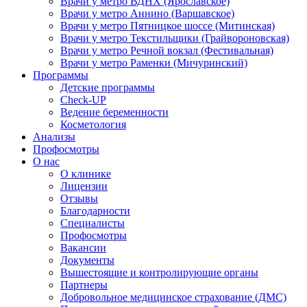
Врачи у метро ВДНХ (Ярославское)
Врачи у метро Аннино (Варшавское)
Врачи у метро Пятницкое шоссе (Митинская)
Врачи у метро Текстильщики (Грайвороновская)
Врачи у метро Речной вокзал (Фестивальная)
Врачи у метро Раменки (Мичуринский)
Программы
Детские программы
Check-UP
Ведение беременности
Косметология
Анализы
Профосмотры
О нас
О клинике
Лицензии
Отзывы
Благодарности
Специалисты
Профосмотры
Вакансии
Документы
Вышестоящие и контролирующие органы
Партнеры
Добровольное медицинское страхование (ДМС)