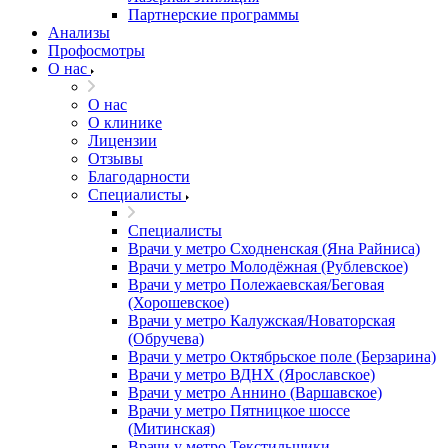
Партнерские программы
Анализы
Профосмотры
О нас
О нас
О клинике
Лицензии
Отзывы
Благодарности
Специалисты
Специалисты
Врачи у метро Сходненская (Яна Райниса)
Врачи у метро Молодёжная (Рублевское)
Врачи у метро Полежаевская/Беговая
(Хорошевское)
Врачи у метро Калужская/Новаторская
(Обручева)
Врачи у метро Октябрьское поле (Берзарина)
Врачи у метро ВДНХ (Ярославское)
Врачи у метро Аннино (Варшавское)
Врачи у метро Пятницкое шоссе
(Митинская)
Врачи у метро Текстильщики