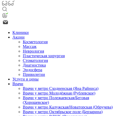
Клиники
Акции
Косметология
Массаж
Неврология
Пластическая хирургия
Стоматология
Диагностика
Эндосфера
Привилегии
Услуги и цены
Врачи
Врачи у метро Сходненская (Яна Райниса)
Врачи у метро Молодёжная (Рублевское)
Врачи у метро Полежаевская/Беговая
(Хорошевское)
Врачи у метро Калужская/Новаторская (Обручева)
Врачи у метро Октябрьское поле (Берзарина)