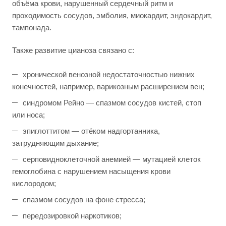
объёма крови, нарушенный сердечный ритм и
проходимость сосудов, эмболия, миокардит, эндокардит,
тампонада.
Также развитие цианоза связано с:
хронической венозной недостаточностью нижних
конечностей, например, варикозным расширением вен;
синдромом Рейно — спазмом сосудов кистей, стоп
или носа;
эпиглоттитом — отёком надгортанника,
затрудняющим дыхание;
серповидноклеточной анемией — мутацией клеток
гемоглобина с нарушением насыщения крови
кислородом;
спазмом сосудов на фоне стресса;
передозировкой наркотиков;