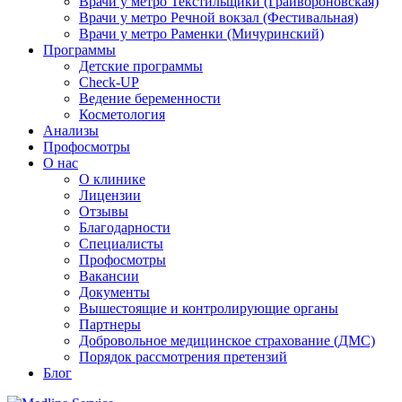
Врачи у метро Текстильщики (Грайвороновская)
Врачи у метро Речной вокзал (Фестивальная)
Врачи у метро Раменки (Мичуринский)
Программы
Детские программы
Check-UP
Ведение беременности
Косметология
Анализы
Профосмотры
О нас
О клинике
Лицензии
Отзывы
Благодарности
Специалисты
Профосмотры
Вакансии
Документы
Вышестоящие и контролирующие органы
Партнеры
Добровольное медицинское страхование (ДМС)
Порядок рассмотрения претензий
Блог