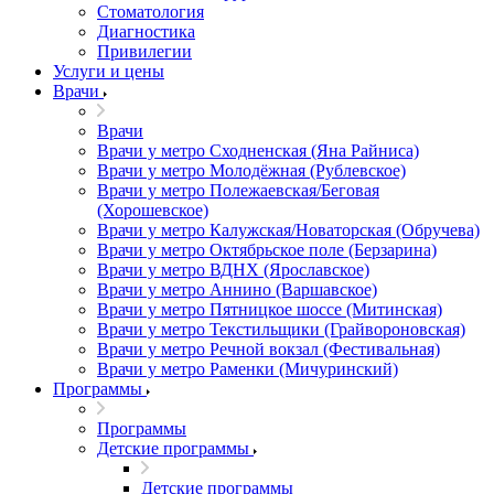
Стоматология
Диагностика
Привилегии
Услуги и цены
Врачи
Врачи
Врачи у метро Сходненская (Яна Райниса)
Врачи у метро Молодёжная (Рублевское)
Врачи у метро Полежаевская/Беговая
(Хорошевское)
Врачи у метро Калужская/Новаторская (Обручева)
Врачи у метро Октябрьское поле (Берзарина)
Врачи у метро ВДНХ (Ярославское)
Врачи у метро Аннино (Варшавское)
Врачи у метро Пятницкое шоссе (Митинская)
Врачи у метро Текстильщики (Грайвороновская)
Врачи у метро Речной вокзал (Фестивальная)
Врачи у метро Раменки (Мичуринский)
Программы
Программы
Детские программы
Детские программы