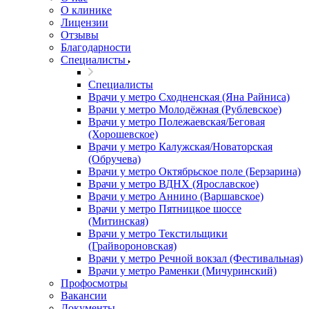
О клинике
Лицензии
Отзывы
Благодарности
Специалисты
Специалисты
Врачи у метро Сходненская (Яна Райниса)
Врачи у метро Молодёжная (Рублевское)
Врачи у метро Полежаевская/Беговая
(Хорошевское)
Врачи у метро Калужская/Новаторская
(Обручева)
Врачи у метро Октябрьское поле (Берзарина)
Врачи у метро ВДНХ (Ярославское)
Врачи у метро Аннино (Варшавское)
Врачи у метро Пятницкое шоссе
(Митинская)
Врачи у метро Текстильщики
(Грайвороновская)
Врачи у метро Речной вокзал (Фестивальная)
Врачи у метро Раменки (Мичуринский)
Профосмотры
Вакансии
Документы