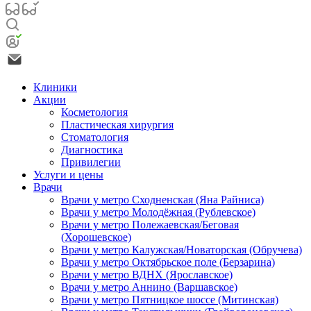
Клиники
Акции
Косметология
Пластическая хирургия
Стоматология
Диагностика
Привилегии
Услуги и цены
Врачи
Врачи у метро Сходненская (Яна Райниса)
Врачи у метро Молодёжная (Рублевское)
Врачи у метро Полежаевская/Беговая
(Хорошевское)
Врачи у метро Калужская/Новаторская (Обручева)
Врачи у метро Октябрьское поле (Берзарина)
Врачи у метро ВДНХ (Ярославское)
Врачи у метро Аннино (Варшавское)
Врачи у метро Пятницкое шоссе (Митинская)