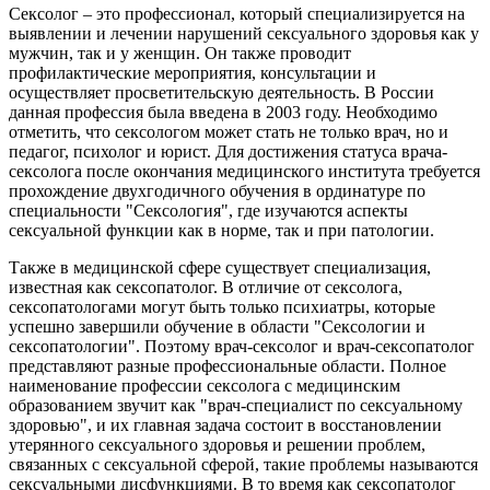
Сексолог – это профессионал, который специализируется на
выявлении и лечении нарушений сексуального здоровья как у
мужчин, так и у женщин. Он также проводит
профилактические мероприятия, консультации и
осуществляет просветительскую деятельность. В России
данная профессия была введена в 2003 году. Необходимо
отметить, что сексологом может стать не только врач, но и
педагог, психолог и юрист. Для достижения статуса врача-
сексолога после окончания медицинского института требуется
прохождение двухгодичного обучения в ординатуре по
специальности "Сексология", где изучаются аспекты
сексуальной функции как в норме, так и при патологии.
Также в медицинской сфере существует специализация,
известная как сексопатолог. В отличие от сексолога,
сексопатологами могут быть только психиатры, которые
успешно завершили обучение в области "Сексологии и
сексопатологии". Поэтому врач-сексолог и врач-сексопатолог
представляют разные профессиональные области. Полное
наименование профессии сексолога с медицинским
образованием звучит как "врач-специалист по сексуальному
здоровью", и их главная задача состоит в восстановлении
утерянного сексуального здоровья и решении проблем,
связанных с сексуальной сферой, такие проблемы называются
сексуальными дисфункциями. В то время как сексопатолог