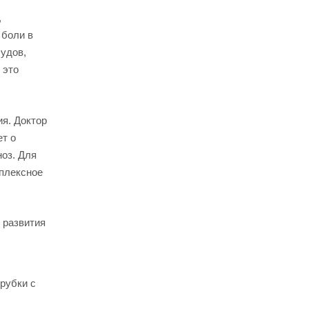
,
 боли в
судов,
 это
я. Доктор
ет о
оз. Для
мплексное
 развития
рубки с