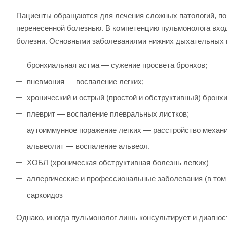
Пациенты обращаются для лечения сложных патологий, пор
перенесенной болезнью. В компетенцию пульмонолога вхо
болезни. Основными заболеваниями нижних дыхательных п
бронхиальная астма ― сужение просвета бронхов;
пневмония ― воспаление легких;
хронический и острый (простой и обструктивный) бронх
плеврит ― воспаление плевральных листков;
аутоиммунное поражение легких ― расстройство механ
альвеолит ― воспаление альвеол.
ХОБЛ (хроническая обструктивная болезнь легких)
аллергические и профессиональные заболевания (в том 
саркоидоз
Однако, иногда пульмонолог лишь консультирует и диагно