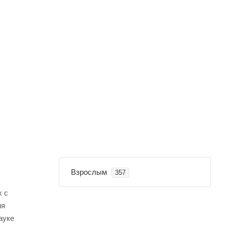
Взрослым
357
х с
ия
ауке