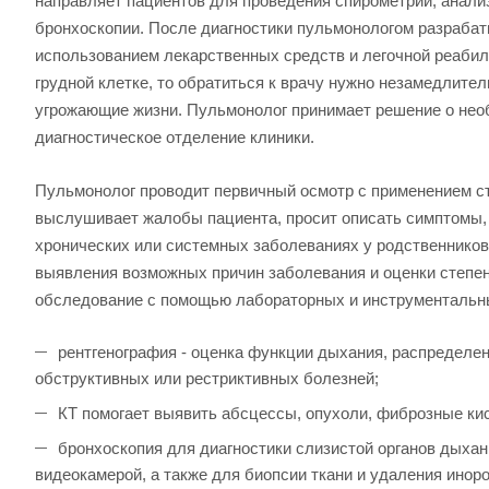
направляет пациентов для проведения спирометрии, анализ
бронхоскопии. После диагностики пульмонологом разраба
использованием лекарственных средств и легочной реабил
грудной клетке, то обратиться к врачу нужно незамедлите
угрожающие жизни. Пульмонолог принимает решение о нео
диагностическое отделение клиники.
Пульмонолог проводит первичный осмотр с применением ст
выслушивает жалобы пациента, просит описать симптомы, ра
хронических или системных заболеваниях у родственников
выявления возможных причин заболевания и оценки степен
обследование с помощью лабораторных и инструментальн
рентгенография - оценка функции дыхания, распределен
обструктивных или рестриктивных болезней;
КТ помогает выявить абсцессы, опухоли, фиброзные кис
бронхоскопия для диагностики слизистой органов дыхан
видеокамерой, а также для биопсии ткани и удаления инор