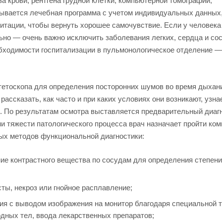
а крови, рентгена грудной клетки, компьютерной томографии,
тывается лечебная программа с учетом индивидуальных данных
итации, чтобы вернуть хорошее самочувствие. Если у человека
льно — очень важно исключить заболевания легких, сердца и со
бходимости госпитализации в пульмонологическое отделение ―
етоскопа для определения посторонних шумов во время дыхани
ссказать, как часто и при каких условиях они возникают, узна
. По результатам осмотра выставляется предварительный диагн
и тяжести патологического процесса врач назначает пройти ко
ых методов функциональной диагностики:
ие контрастного вещества по сосудам для определения степени
ты, некроз или гнойное расплавление;
ия с выводом изображения на монитор благодаря специальной т
одных тел, ввода лекарственных препаратов;