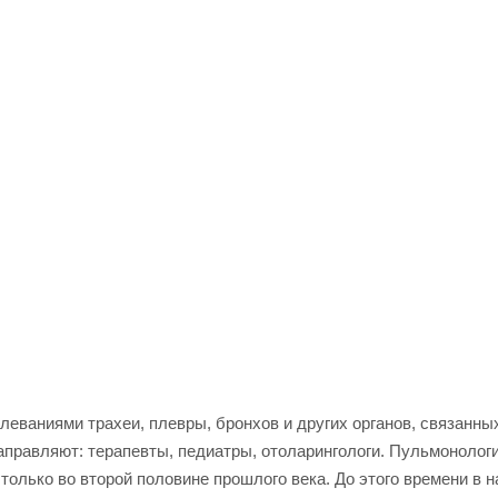
еваниями трахеи, плевры, бронхов и других органов, связанны
правляют: терапевты, педиатры, отоларингологи. Пульмонолог
олько во второй половине прошлого века. До этого времени в н