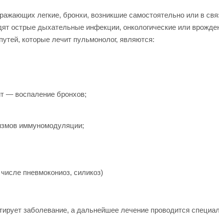
ажающих легкие, бронхи, возникшие самостоятельно или в свя
дят острые дыхательные инфекции, онкологические или врожде
утей, которые лечит пульмонолог, являются:
ит ― воспаление бронхов;
измов иммуномодуляции;
числе пневмокониоз, силикоз)
стирует заболевание, а дальнейшее лечение проводится специа