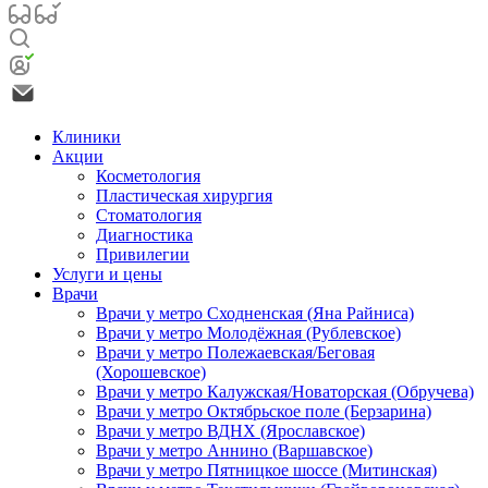
Клиники
Акции
Косметология
Пластическая хирургия
Стоматология
Диагностика
Привилегии
Услуги и цены
Врачи
Врачи у метро Сходненская (Яна Райниса)
Врачи у метро Молодёжная (Рублевское)
Врачи у метро Полежаевская/Беговая
(Хорошевское)
Врачи у метро Калужская/Новаторская (Обручева)
Врачи у метро Октябрьское поле (Берзарина)
Врачи у метро ВДНХ (Ярославское)
Врачи у метро Аннино (Варшавское)
Врачи у метро Пятницкое шоссе (Митинская)