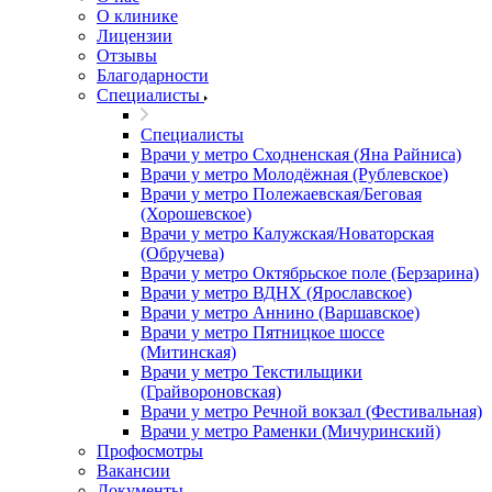
О клинике
Лицензии
Отзывы
Благодарности
Специалисты
Специалисты
Врачи у метро Сходненская (Яна Райниса)
Врачи у метро Молодёжная (Рублевское)
Врачи у метро Полежаевская/Беговая
(Хорошевское)
Врачи у метро Калужская/Новаторская
(Обручева)
Врачи у метро Октябрьское поле (Берзарина)
Врачи у метро ВДНХ (Ярославское)
Врачи у метро Аннино (Варшавское)
Врачи у метро Пятницкое шоссе
(Митинская)
Врачи у метро Текстильщики
(Грайвороновская)
Врачи у метро Речной вокзал (Фестивальная)
Врачи у метро Раменки (Мичуринский)
Профосмотры
Вакансии
Документы