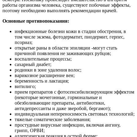
работы организма человека, существуют побочные эффекты,
поэтому необходимо выполнять рекомендации врачей.
Основные противопоказания:
инфекционные болезни кожи в стадии обострения, в
том числе экзема, фотодерматит, пиодермит, герпес,
псориаз;
открытые раны в области эпиляции -могут стать
причиной появления не заживающих рубцов;
воспалительные процессы;
сахарный диабет;
родинки в зоне удаления волос;
варикозное расширение вен;
беременность и лактация;
витилиго;
прием препаратов с фотосенсибилизирующим эффектом
(некоторые мочегонные, гормональные и
обезболивающие препараты, антибиотики,
антидепрессанты и даже зверобой, бергамот);
индивидуальная непереносимость световых технологий;
тяжелые соматические заболевания;
простудные вирусные инфекции, включая ангину,
грипп, ОРВИ;
аллергическая реакция в острой форме;