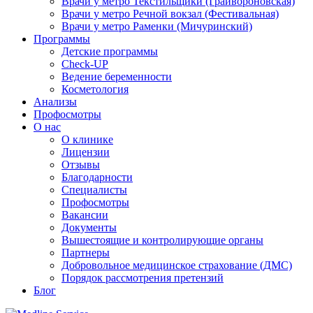
Врачи у метро Текстильщики (Грайвороновская)
Врачи у метро Речной вокзал (Фестивальная)
Врачи у метро Раменки (Мичуринский)
Программы
Детские программы
Check-UP
Ведение беременности
Косметология
Анализы
Профосмотры
О нас
О клинике
Лицензии
Отзывы
Благодарности
Специалисты
Профосмотры
Вакансии
Документы
Вышестоящие и контролирующие органы
Партнеры
Добровольное медицинское страхование (ДМС)
Порядок рассмотрения претензий
Блог