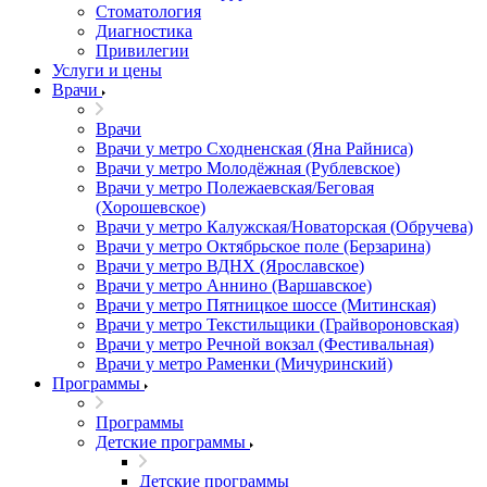
Стоматология
Диагностика
Привилегии
Услуги и цены
Врачи
Врачи
Врачи у метро Сходненская (Яна Райниса)
Врачи у метро Молодёжная (Рублевское)
Врачи у метро Полежаевская/Беговая
(Хорошевское)
Врачи у метро Калужская/Новаторская (Обручева)
Врачи у метро Октябрьское поле (Берзарина)
Врачи у метро ВДНХ (Ярославское)
Врачи у метро Аннино (Варшавское)
Врачи у метро Пятницкое шоссе (Митинская)
Врачи у метро Текстильщики (Грайвороновская)
Врачи у метро Речной вокзал (Фестивальная)
Врачи у метро Раменки (Мичуринский)
Программы
Программы
Детские программы
Детские программы