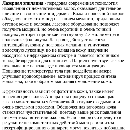
Лазерная эпиляция
- передовая современная технология
избавления от нежелательных волос, оказывает длительное
влияние на состояние эпидермиса. Кожа и волосяной покров
обладают пигментом под названием меланин, придающим
оттенок коже и волосам. лазерное оборудование позволяет
получить мощный, но очень короткий и очень точный
импульс, который проникает на глубину 2-3 миллиметра в
волосяные фолликулы. Лазер воздействует на сосуд
питающий луковицу, поглощая меланин и уничтожая
волосяную луковицу, но не влияя на кожу. излучение
находится в инфракрасном спектре и является источником
тепла, безвредного для организма. Пациент чувствует легкое
покалывание на коже, где проводится манипуляция.
Повышение температуры тела при воздействии лазера
улучшает кровообращение, активизируя процесс синтеза
коллагена, таким образом выполняя омоложение кожи.
Эффективность зависит от фототипа кожи, также имеет
значения цвет волос. Аппаратная процедура с помощью
лазера может оказаться бесполезной в случае с седыми или
очень светлыми волосами. Обезвоженная загорелая кожа
становится чувствительной, поэтому выше риск появления
пигментных пятен или ожогов. Если говорить о вреде, то в
результате не компетентных действий мастера или из-за
несертифицированного аппарата могут появиться небольшие