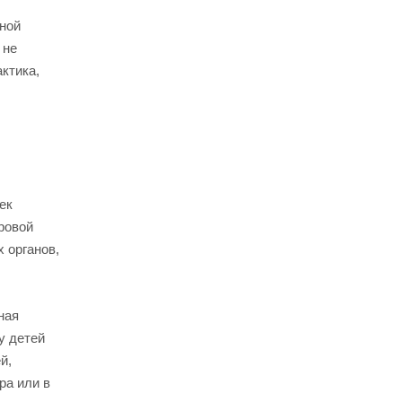
чной
 не
ктика,
ек
ровой
 органов,
ная
у детей
й,
ра или в