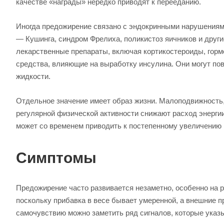
качестве «награды» нередко приводят к перееданию.
Иногда предожирение связано с эндокринными нарушениями
— Кушинга, синдром Фрелиха, поликистоз яичников и друг
лекарственные препараты, включая кортикостероиды, горм
средства, влияющие на выработку инсулина. Они могут по
жидкости.
Отдельное значение имеет образ жизни. Малоподвижность, 
регулярной физической активности снижают расход энерги
может со временем приводить к постепенному увеличению 
Симптомы
Предожирение часто развивается незаметно, особенно на р
поскольку прибавка в весе бывает умеренной, а внешние 
самочувствию можно заметить ряд сигналов, которые ука