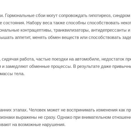
. Гормональные сбои могут сопровождать гипотиреоз, синдром
ие состояния. Набору веса также способны способствовать нек
ональные контрацептивы, транквилизаторы, антидепрессанты и
вышать аппетит, менять обмен веществ или способствовать зад
сидячая работа, частые поездки на автомобиле, недостаток пр
и и замедляют обменные процессы. В результате даже привычн
массы тела.
анних этапах. Человек может не воспринимать изменения как п
признаки выражены не сразу. Однако при внимательном отношени
зывают на возможные нарушения.