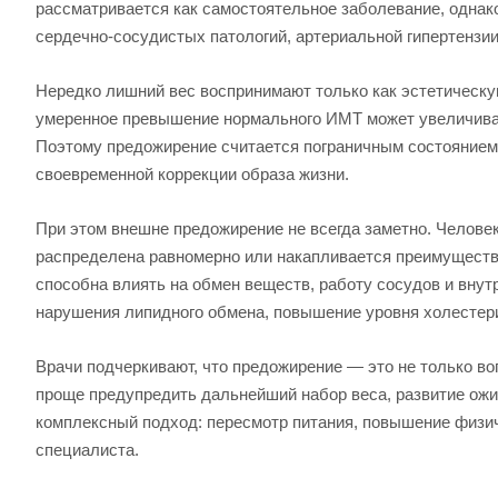
рассматривается как самостоятельное заболевание, однако
сердечно-сосудистых патологий, артериальной гипертензи
Нередко лишний вес воспринимают только как эстетическую
умеренное превышение нормального ИМТ может увеличивать
Поэтому предожирение считается пограничным состоянием,
своевременной коррекции образа жизни.
При этом внешне предожирение не всегда заметно. Челове
распределена равномерно или накапливается преимуществ
способна влиять на обмен веществ, работу сосудов и внут
нарушения липидного обмена, повышение уровня холестери
Врачи подчеркивают, что предожирение — это не только во
проще предупредить дальнейший набор веса, развитие ожи
комплексный подход: пересмотр питания, повышение физич
специалиста.