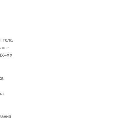
ы тела
ан с
XIX–XX
а.
ла
мания