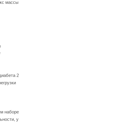
екс массы
е
т
диабета 2
регрузки
ем наборе
ьности, у