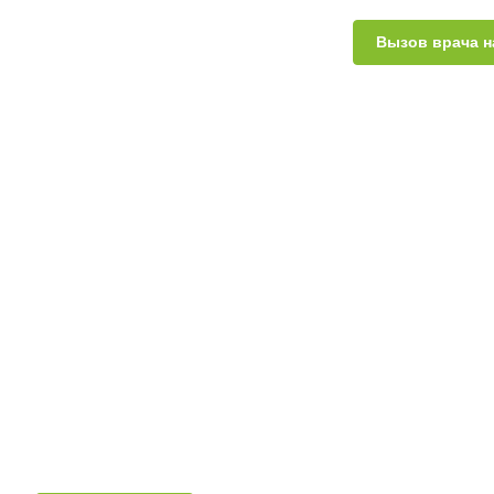
Вызов врача н
Взрослым
Предожирение