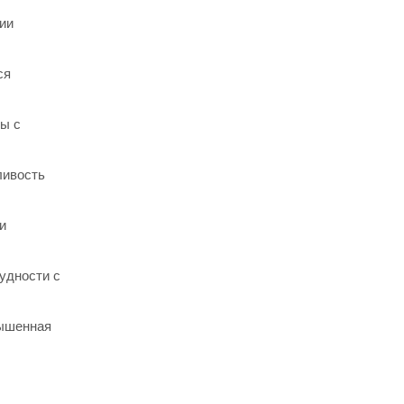
ии
ся
ы с
ливость
и
удности с
вышенная