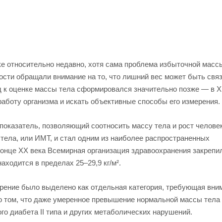
е относительно недавно, хотя сама проблема избыточной масс
ости обращали внимание на то, что лишний вес может быть связ
 к оценке массы тела сформировался значительно позже — в 
работу организма и искать объективные способы его измерения.
показатель, позволяющий соотносить массу тела и рост человек
тела, или ИМТ, и стал одним из наиболее распространенных
конце XX века Всемирная организация здравоохранения закрепи
ходится в пределах 25–29,9 кг/м².
рение было выделено как отдельная категория, требующая вни
о том, что даже умеренное превышение нормальной массы тела
о диабета II типа и других метаболических нарушений.