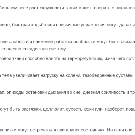
бильном весе рост окружности талии может говорить о накоплен
нице, быстрая ходьба или привычные упражнения могут давать
ние слабости и снижение работоспособности могут быть связан
 сердечно-сосудистую систему.
вой ткани способно влиять на терморегуляцию, из-за чего пот
тела увеличивает нагрузку на колени, тазобедренные суставы 
п, эпизоды остановки дыхания во сне, дневная сонливость и тр
гут быть растяжки, целлюлит, сухость кожи или, наоборот, по
ению и могут встречаться при других состояниях. Но если они