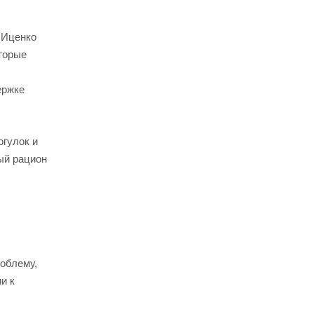
 Иценко
оторые
ержке
огулок и
ый рацион
роблему,
и к