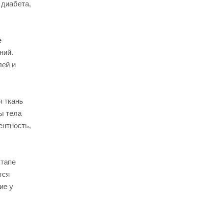
 диабета,
е
ний.
лей и
я ткань
ы тела
ентность,
этапе
тся
ие у