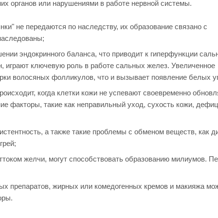
них органов или нарушениями в работе нервной системы.
нки" не передаются по наследству, их образование связано с
наследованы;
ении эндокринного баланса, что приводит к гиперфункции саль
, играют ключевую роль в работе сальных желез. Увеличенное
рки волосяных фолликулов, что и вызывает появление белых уг
оисходит, когда клетки кожи не успевают своевременно обновл
ие факторы, такие как неправильный уход, сухость кожи, дефи
зистентность, а также такие проблемы с обменом веществ, как 
грей;
оттоком желчи, могут способствовать образованию милиумов. П
ных препаратов, жирных или комедогенных кремов и макияжа мо
оры.