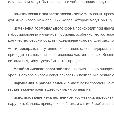
случаях они могут быть связаны с заболеваниями внутрен
генетическая предрасположенность:
хотя сами "прося
функционированием сальных желез, которые могут быть у
изменения гормонального фона
происходят при наруш
и формированию милиумов. Гормоны, особенно тестостерон
количество себума создает идеальные условия для закупо
гиперкератоз
— утолщение рогового слоя эпидермиса пр
приводит к накоплению ороговевших частиц в порах. Внешн
витамина A, могут усугубить этот процесс;
метаболические расстройства
, например, инсулиноре
уровня сахара в крови могут привести к появлению белых у
нарушения в работе печени
, в частности проблемы с 
играет важную роль в детоксикации организма;
использование некачественной косметики
, агрессив
нарушить баланс, приводя к проблемам с кожей, забивая п