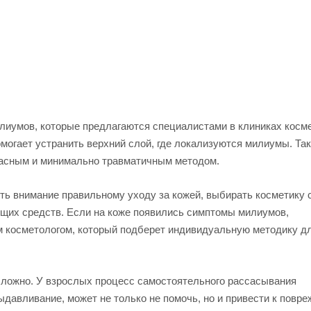
иумов, которые предлагаются специалистами в клиниках косме
могает устранить верхний слой, где локализуются милиумы. Та
опасным и минимально травматичным методом.
ь внимание правильному уходу за кожей, выбирать косметику 
ющих средств. Если на коже появились симптомы милиумов,
 косметологом, который подберет индивидуальную методику д
сложно. У взрослых процесс самостоятельного рассасывания
давливание, может не только не помочь, но и привести к повр