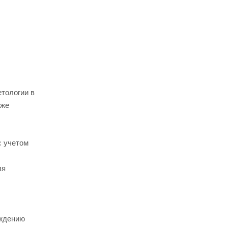
тологии в
кже
с учетом
ля
еждению