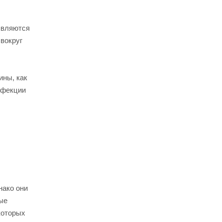
являются
 вокруг
ины, как
нфекции
нако они
ые
которых