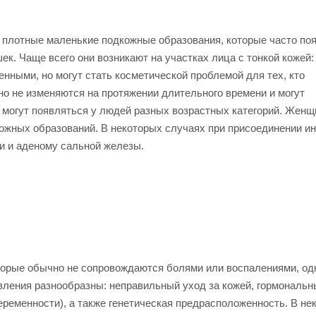
- плотные маленькие подкожные образования, которые часто по
к. Чаще всего они возникают на участках лица с тонкой кожей:
енными, но могут стать косметической проблемой для тех, кто
но не изменяются на протяжении длительного времени и могут
 могут появляться у людей разных возрастных категорий. Женщ
ожных образований. В некоторых случаях при присоединении и
ки и аденому сальной железы.
орые обычно не сопровождаются болями или воспалениями, од
вления разнообразны: неправильный уход за кожей, гормональн
еременности), а также генетическая предрасположенность. В не