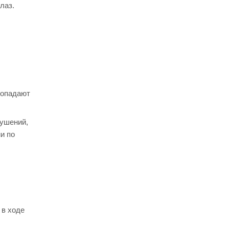
лаз.
ропадают
рушений,
и по
 в ходе