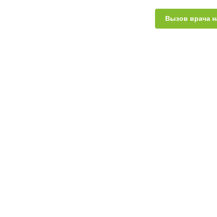
Вызов врача н
Взрослым
Милиумы
(белые угри)