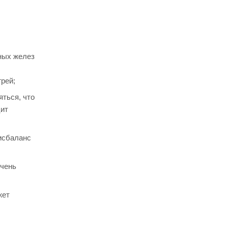
ных желез
рей;
яться, что
цит
дисбаланс
ечень
жет