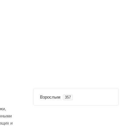
Взрослым
357
жи,
ичными
ющих и