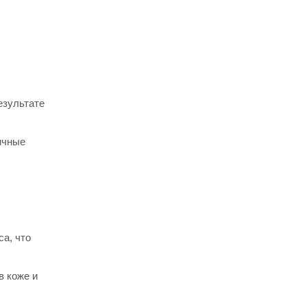
езультате
ичные
а, что
в коже и