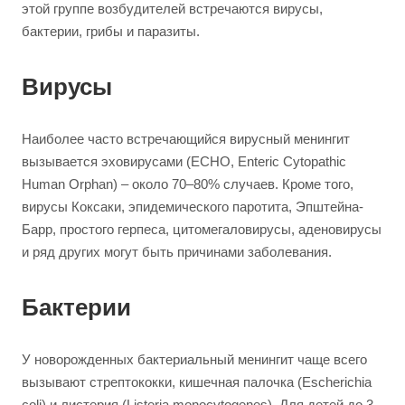
этой группе возбудителей встречаются вирусы,
бактерии, грибы и паразиты.
Вирусы
Наиболее часто встречающийся вирусный менингит
вызывается эховирусами (ECHO, Enteric Cytopathic
Human Orphan) – около 70–80% случаев. Кроме того,
вирусы Коксаки, эпидемического паротита, Эпштейна-
Барр, простого герпеса, цитомегаловирусы, аденовирусы
и ряд других могут быть причинами заболевания.
Бактерии
У новорожденных бактериальный менингит чаще всего
вызывают стрептококки, кишечная палочка (Escherichia
coli) и листерия (Listeria monocytogenes). Для детей до 3