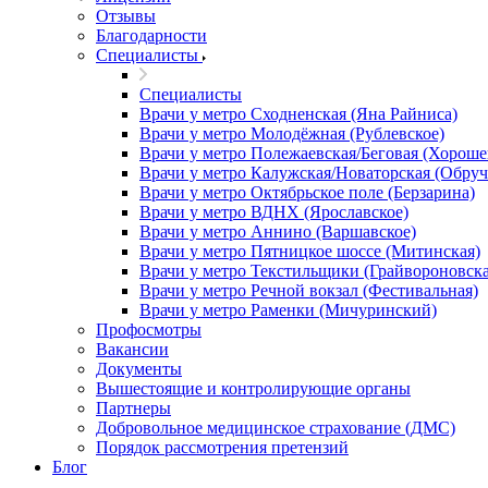
Отзывы
Благодарности
Специалисты
Специалисты
Врачи у метро Сходненская (Яна Райниса)
Врачи у метро Молодёжная (Рублевское)
Врачи у метро Полежаевская/Беговая (Хороше
Врачи у метро Калужская/Новаторская (Обруч
Врачи у метро Октябрьское поле (Берзарина)
Врачи у метро ВДНХ (Ярославское)
Врачи у метро Аннино (Варшавское)
Врачи у метро Пятницкое шоссе (Митинская)
Врачи у метро Текстильщики (Грайвороновска
Врачи у метро Речной вокзал (Фестивальная)
Врачи у метро Раменки (Мичуринский)
Профосмотры
Вакансии
Документы
Вышестоящие и контролирующие органы
Партнеры
Добровольное медицинское страхование (ДМС)
Порядок рассмотрения претензий
Блог