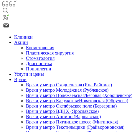
Клиники
Акции
Косметология
Пластическая хирургия
Стоматология
Диагностика
Привилегии
Услуги и цены
Врачи
Врачи у метро Сходненская (Яна Райниса)
Врачи у метро Молодёжная (Рублевское)
Врачи у метро Полежаевская/Беговая (Хорошевское
Врачи у метро Калужская/Новаторская (Обручева)
Врачи у метро Октябрьское поле (Берзарина)
Врачи у метро ВДНХ (Ярославское)
Врачи у метро Аннино (Варшавское)
Врачи у метро Пятницкое шоссе (Митинская)
Врачи у метро Текстильщики (Грайвороновская)