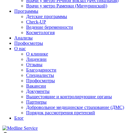
Врачи у метро Речной вокзал (Фестивальная)
Врачи у метро Раменки (Мичуринский)
Программы
Детские программы
Check-UP
Ведение беременности
Косметология
Анализы
Профосмотры
О нас
О клинике
Лицензии
Отзывы
Благодарности
Специалисты
Профосмотры
Вакансии
Документы
Вышестоящие и контролирующие органы
Партнеры
Добровольное медицинское страхование (ДМС)
Порядок рассмотрения претензий
Блог