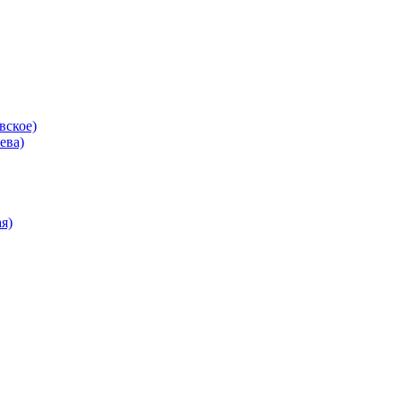
вское)
ева)
я)