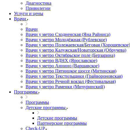
Диагностика
Привилегии
Услуги и цены
Врачи
Врачи
Врачи у метро Сходненская (Яна Райниса)
Врачи у метро Молодёжная (Рублевское)
Врачи у метро Полежаевская/Беговая (Хорошевское
Врачи у метро Калужская/Новаторская (Обручева)
Врачи у метро Октябрьское поле (Берзарина)
Врачи у метро ВДНХ (Ярославское)
Врачи у метро Аннино (Варшавское)
Врачи у метро Пятницкое шоссе (Митинская)
Врачи у метро Текстильщики (Грайвороновская)
Врачи у метро Речной вокзал (Фестивальная)
Врачи у метро Раменки (Мичуринский)
Программы
Программы
Детские программы
Детские программы
Партнерские программы
Check-UP