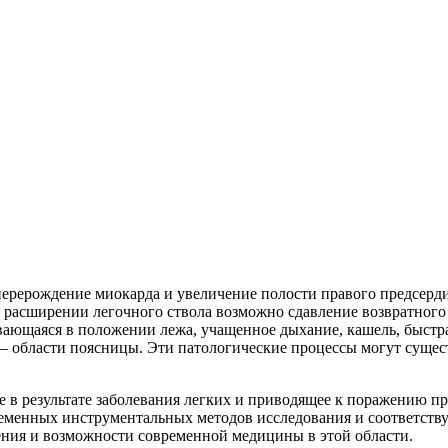
перерождение миокарда и увеличение полости правого предсерди
расширении легочного ствола возможно сдавление возвратного н
ющаяся в положении лежа, учащенное дыхание, кашель, быстрая
 – области поясницы. Эти патологические процессы могут сущест
 в результате заболевания легких и приводящее к поражению пра
ременных инструментальных методов исследования и соответств
чения и возможности современной медицины в этой области.