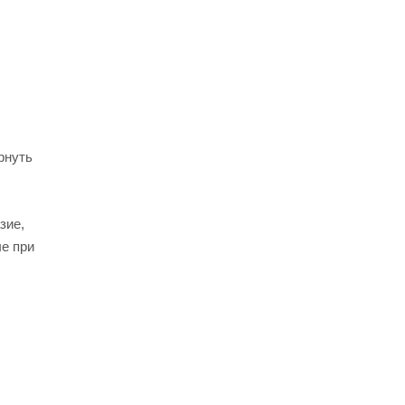
рнуть
зие,
че при