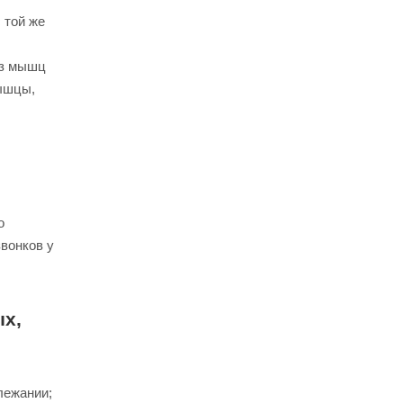
 той же
из мышц
мышцы,
о
вонков у
х,
лежании;