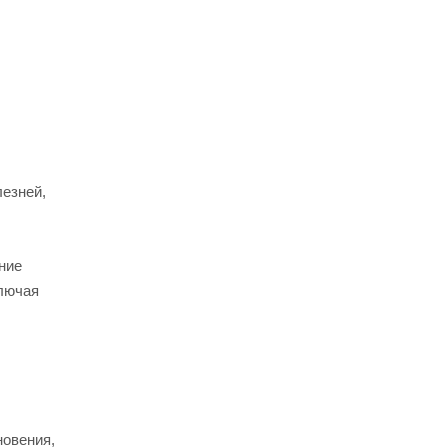
езней,
ние
ключая
новения,