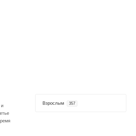
Взрослым
357
 и
етье
время