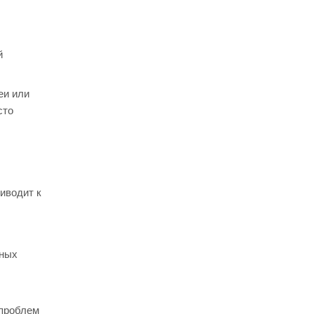
й
еи или
сто
иводит к
нных
 проблем