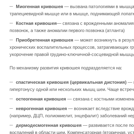
Миогенная кривошея
— вызвана патологиями в мышцах
трапециевидной мышце или в мышце, поднимающей лопат
Костная кривошея
— связана с врожденными аномалиям
позвонок, а также аномалии первого позвонка (атланта)
Приобретенная кривошея
— может возникнуть в резу
хронических воспалительных процессов, затрагивающих г
укорочение правой грудино-ключичной-сосцевидной мышцы,
По механизму развития кривошея подразделяется на:
спастическая кривошея (цервикальная дистония)
— в
гипертонусу одной или нескольких мышц шеи. Чаще встреча
остеогенная кривошея
— связана с костными изменен
неврогенная кривошея
— возникает вследствие врожд
(например, ДЦП, полиомиелит, энцефалит) заболеваний не
дермодесмогенная кривошея
— развивается после по
воспалений в области шеи. Компенсаторная (вторичная, ус