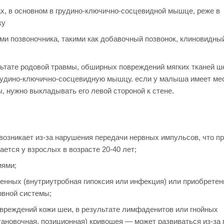
, в основном в грудино-ключично-сосцевидной мышце, реже в
ку
и позвоночника, такими как добавочный позвонок, клиновидны
льтате родовой травмы, обширных повреждений мягких тканей ш
рудино-ключично-сосцевидную мышцу. если у малыша имеет ме
 нужно выкладывать его левой стороной к стене.
озникает из-за нарушения передачи нервных импульсов, что пр
ется у взрослых в возрасте 20-40 лет;
иями;
енных (внутриутробная гипоксия или инфекция) или приобрете
рвной системы;
вреждений кожи шеи, в результате лимфаденитов или гнойных
тановочная, позиционная) кривошея — может развиваться из-за