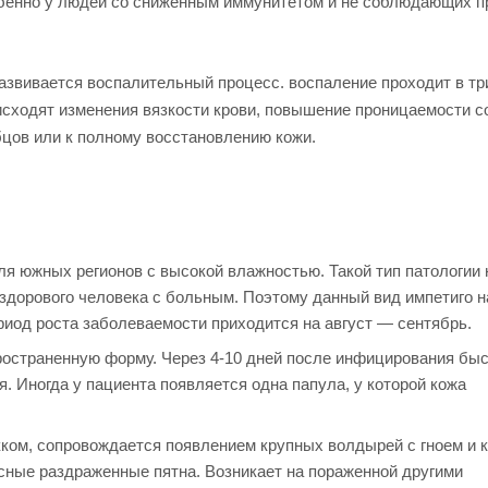
бенно у людей со сниженным иммунитетом и не соблюдающих п
развивается воспалительный процесс. воспаление проходит в т
сходят изменения вязкости крови, повышение проницаемости с
бцов или к полному восстановлению кожи.
я южных регионов с высокой влажностью. Такой тип патологии 
 здорового человека с больным. Поэтому данный вид импетиго 
риод роста заболеваемости приходится на август — сентябрь.
остраненную форму. Через 4-10 дней после инфицирования бы
. Иногда у пациента появляется одна папула, у которой кожа
ком, сопровождается появлением крупных волдырей с гноем и 
асные раздраженные пятна. Возникает на пораженной другими