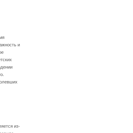
мя
ажность и
ое
етских
юдении
о.
болевших
яется из-