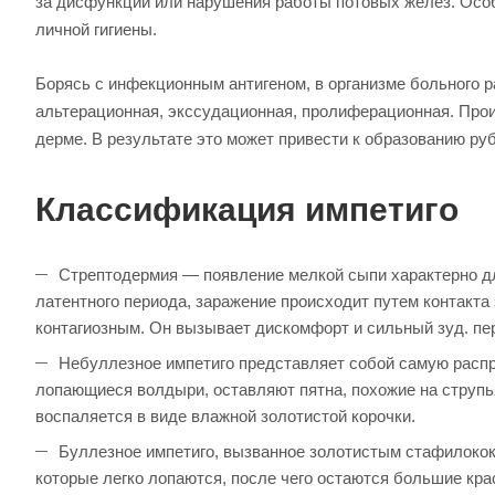
за дисфункции или нарушения работы потовых желёз. Осо
личной гигиены.
Борясь с инфекционным антигеном, в организме больного 
альтерационная, экссудационная, пролиферационная. Прои
дерме. В результате это может привести к образованию ру
Классификация импетиго
Стрептодермия — появление мелкой сыпи характерно дл
латентного периода, заражение происходит путем контакта
контагиозным. Он вызывает дискомфорт и сильный зуд. пе
Небуллезное импетиго представляет собой самую распр
лопающиеся волдыри, оставляют пятна, похожие на струпья
воспаляется в виде влажной золотистой корочки.
Буллезное импетиго, вызванное золотистым стафилокок
которые легко лопаются, после чего остаются большие кр