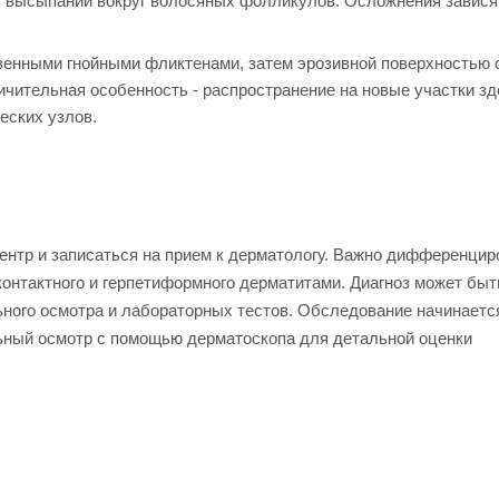
х высыпаний вокруг волосяных фолликулов. Осложнения завися
венными гнойными фликтенами, затем эрозивной поверхностью 
чительная особенность - распространение на новые участки з
еских узлов.
ентр и записаться на прием к дерматологу. Важно дифференцир
 контактного и герпетиформного дерматитами. Диагноз может быт
ьного осмотра и лабораторных тестов. Обследование начинаетс
льный осмотр с помощью дерматоскопа для детальной оценки