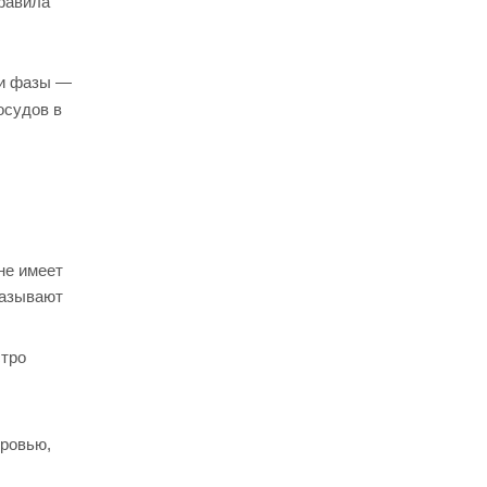
равила
ри фазы —
осудов в
не имеет
называют
стро
кровью,