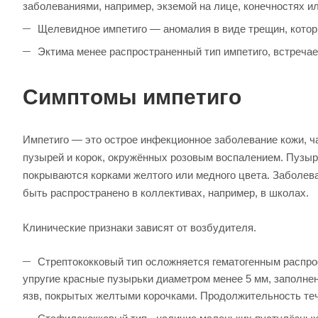
заболеваниями, например, экземой на лице, конечностях ил
Щелевидное импетиго — аномалия в виде трещин, которы
Эктима менее распространенный тип импетиго, встречае
Симптомы импетиго
Импетиго — это острое инфекционное заболевание кожи, 
пузырей и корок, окружённых розовым воспалением. Пузыр
покрываются корками желтого или медного цвета. Заболев
быть распространено в коллективах, например, в школах.
Клинические признаки зависят от возбудителя.
Стрептококковый тип осложняется гематогенным распро
упругие красные пузырьки диаметром менее 5 мм, заполн
язв, покрытых желтыми корочками. Продолжительность теч