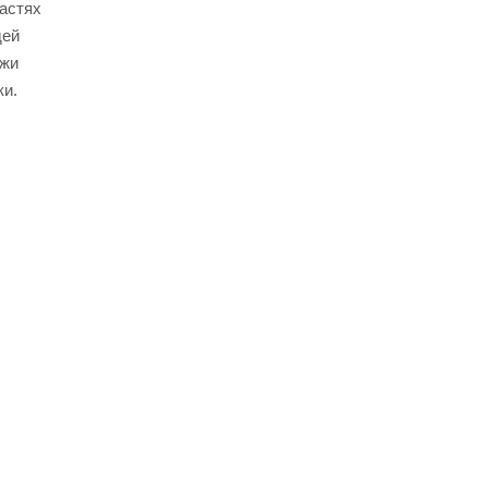
частях
дей
ожи
ки.