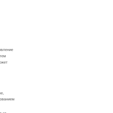
явление
атем
ожет
е,
зованием