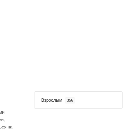
Взрослым
356
ми
ми,
ься на