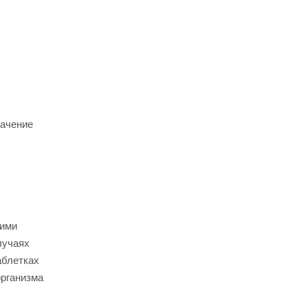
начение
щими
лучаях
аблетках
организма