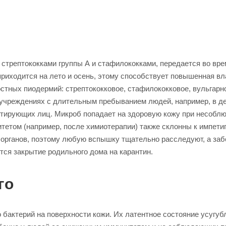
 стрептококками группы А и стафилококками, передается во вре
приходится на лето и осень, этому способствует повышенная вл
стных пиодермий: стрептококковое, стафилококковое, вульгарн
в учреждениях с длительным пребыванием людей, например, в д
актирующих лиц. Микроб попадает на здоровую кожу при несобл
етом (например, после химиотерапии) также склонны к импетиг
 органов, поэтому любую вспышку тщательно расследуют, а за
тся закрытие родильного дома на карантин.
го
бактерий на поверхности кожи. Их латентное состояние усугубл