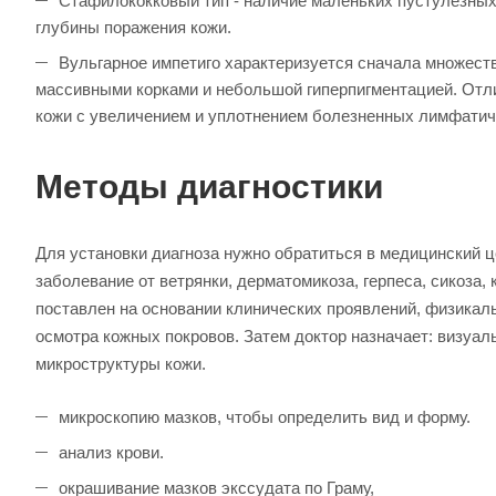
Стафилококковый тип - наличие маленьких пустулёзны
глубины поражения кожи.
Вульгарное импетиго характеризуется сначала множест
массивными корками и небольшой гиперпигментацией. Отли
кожи с увеличением и уплотнением болезненных лимфатич
Методы диагностики
Для установки диагноза нужно обратиться в медицинский ц
заболевание от ветрянки, дерматомикоза, герпеса, сикоза,
поставлен на основании клинических проявлений, физикал
осмотра кожных покровов. Затем доктор назначает: визуа
микроструктуры кожи.
микроскопию мазков, чтобы определить вид и форму.
анализ крови.
окрашивание мазков экссудата по Граму,