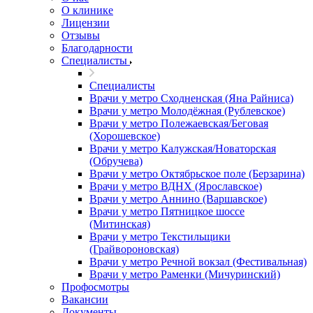
О клинике
Лицензии
Отзывы
Благодарности
Специалисты
Специалисты
Врачи у метро Сходненская (Яна Райниса)
Врачи у метро Молодёжная (Рублевское)
Врачи у метро Полежаевская/Беговая
(Хорошевское)
Врачи у метро Калужская/Новаторская
(Обручева)
Врачи у метро Октябрьское поле (Берзарина)
Врачи у метро ВДНХ (Ярославское)
Врачи у метро Аннино (Варшавское)
Врачи у метро Пятницкое шоссе
(Митинская)
Врачи у метро Текстильщики
(Грайвороновская)
Врачи у метро Речной вокзал (Фестивальная)
Врачи у метро Раменки (Мичуринский)
Профосмотры
Вакансии
Документы