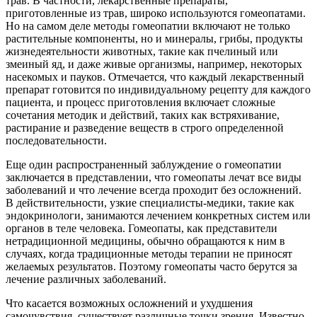
трав. В частности, лекарственные препараты,
приготовленные из трав, широко используются гомеопатами.
Но на самом деле методы гомеопатии включают не только
растительные компоненты, но и минералы, грибы, продукты
жизнедеятельности животных, такие как пчелиный или
змеиный яд, и даже живые организмы, например, некоторых
насекомых и пауков. Отмечается, что каждый лекарственный
препарат готовится по индивидуальному рецепту для каждого
пациента, и процесс приготовления включает сложные
сочетания методик и действий, таких как встряхивание,
растирание и разведение веществ в строго определенной
последовательности.
Еще один распространенный заблуждение о гомеопатии
заключается в представлении, что гомеопаты лечат все виды
заболеваний и что лечение всегда проходит без осложнений.
В действительности, узкие специалисты-медики, такие как
эндокринологи, занимаются лечением конкретных систем или
органов в теле человека. Гомеопаты, как представители
нетрадиционной медицины, обычно обращаются к ним в
случаях, когда традиционные методы терапии не приносят
желаемых результатов. Поэтому гомеопаты часто берутся за
лечение различных заболеваний.
Что касается возможных осложнений и ухудшения
самочувствия, существует различные точки зрения. Известно,