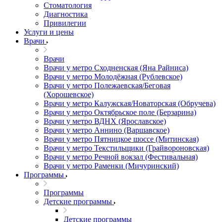
Стоматология
Диагностика
Привилегии
Услуги и цены
Врачи
Врачи
Врачи у метро Сходненская (Яна Райниса)
Врачи у метро Молодёжная (Рублевское)
Врачи у метро Полежаевская/Беговая
(Хорошевское)
Врачи у метро Калужская/Новаторская (Обручева)
Врачи у метро Октябрьское поле (Берзарина)
Врачи у метро ВДНХ (Ярославское)
Врачи у метро Аннино (Варшавское)
Врачи у метро Пятницкое шоссе (Митинская)
Врачи у метро Текстильщики (Грайвороновская)
Врачи у метро Речной вокзал (Фестивальная)
Врачи у метро Раменки (Мичуринский)
Программы
Программы
Детские программы
Детские программы