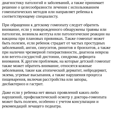
диагностику патологий и заболеваний, а также принимает
решение о целесообразности лечения с использованием
гомеопатических методов или направляет ребенка к
соответствующему специалисту.
При обращении к детскому гомеопату следует обратить
внимание, если у новорожденного обнаружены травмы или
патологии, возникла желтуха или патологические реакции на
вакцины при плановых прививках. Также гомеопат может
быть полезен, если ребенок страдает от частых простудных
заболеваний, ангин, синуситов, ринитов и бронхитов, а также
при наличии чрезмерной гиперактивности, диагноза невроза
или вегето-сосудистой дистонии, синдрома дефицита
внимания. К другим проблемам, на которые детский гомеопат
также может обратить внимание, относятся кожные
заболевания, такие как атопический дерматит, нейродермит,
экзема, угревые высыпания, а также нарушения процесса
пищеварения, включая расстройства или запоры,
дисбактериоз и гастрит.
Даже если у ребенка нет явных проявлений каких-либо
нарушений, профилактический осмотр у доктора-гомеопата
может быть полезен, особенно с учетом консультации и
рекомендаций лечащего педиатра.