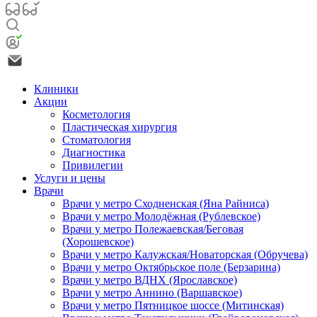
Клиники
Акции
Косметология
Пластическая хирургия
Стоматология
Диагностика
Привилегии
Услуги и цены
Врачи
Врачи у метро Сходненская (Яна Райниса)
Врачи у метро Молодёжная (Рублевское)
Врачи у метро Полежаевская/Беговая
(Хорошевское)
Врачи у метро Калужская/Новаторская (Обручева)
Врачи у метро Октябрьское поле (Берзарина)
Врачи у метро ВДНХ (Ярославское)
Врачи у метро Аннино (Варшавское)
Врачи у метро Пятницкое шоссе (Митинская)