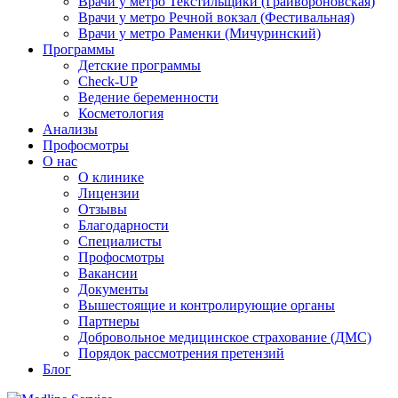
Врачи у метро Текстильщики (Грайвороновская)
Врачи у метро Речной вокзал (Фестивальная)
Врачи у метро Раменки (Мичуринский)
Программы
Детские программы
Check-UP
Ведение беременности
Косметология
Анализы
Профосмотры
О нас
О клинике
Лицензии
Отзывы
Благодарности
Специалисты
Профосмотры
Вакансии
Документы
Вышестоящие и контролирующие органы
Партнеры
Добровольное медицинское страхование (ДМС)
Порядок рассмотрения претензий
Блог