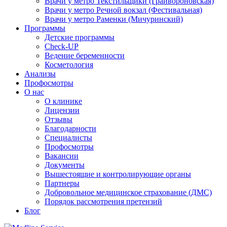
Врачи у метро Текстильщики (Грайвороновская)
Врачи у метро Речной вокзал (Фестивальная)
Врачи у метро Раменки (Мичуринский)
Программы
Детские программы
Check-UP
Ведение беременности
Косметология
Анализы
Профосмотры
О нас
О клинике
Лицензии
Отзывы
Благодарности
Специалисты
Профосмотры
Вакансии
Документы
Вышестоящие и контролирующие органы
Партнеры
Добровольное медицинское страхование (ДМС)
Порядок рассмотрения претензий
Блог