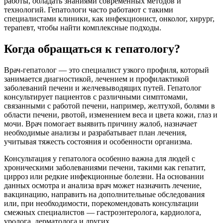
работы, обладать знаниями современных методов и
технологий. Гепатологи часто работают с такими
специалистами клиники, как инфекционист, онколог, хирург,
терапевт, чтобы найти комплексные подходы.
Когда обращаться к гепатологу?
Врач-гепатолог — это специалист узкого профиля, который
занимается диагностикой, лечением и профилактикой
заболеваний печени и желчевыводящих путей. Гепатолог
консультирует пациентов с различными симптомами,
связанными с работой печени, например, желтухой, болями в
области печени, рвотой, изменением веса и цвета кожи, глаз и
мочи. Врач помогает выявить причину жалоб, назначает
необходимые анализы и разрабатывает план лечения,
учитывая тяжесть состояния и особенности организма.
Консультация у гепатолога особенно важна для людей с
хроническими заболеваниями печени, такими как гепатит,
цирроз или редкие инфекционные болезни. На основании
данных осмотра и анализа врач может назначить лечение,
вакцинацию, направить на дополнительные обследования
или, при необходимости, порекомендовать консультации
смежных специалистов — гастроэнтеролога, кардиолога,
уролога, дерматолога и других.