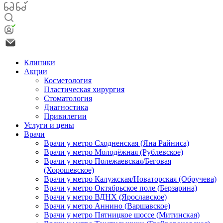
Клиники
Акции
Косметология
Пластическая хирургия
Стоматология
Диагностика
Привилегии
Услуги и цены
Врачи
Врачи у метро Сходненская (Яна Райниса)
Врачи у метро Молодёжная (Рублевское)
Врачи у метро Полежаевская/Беговая
(Хорошевское)
Врачи у метро Калужская/Новаторская (Обручева)
Врачи у метро Октябрьское поле (Берзарина)
Врачи у метро ВДНХ (Ярославское)
Врачи у метро Аннино (Варшавское)
Врачи у метро Пятницкое шоссе (Митинская)