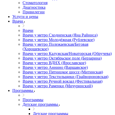
Стоматология
Диагностика
Привилегии
Услуги и цены
Врачи
Врачи
Врачи у метро Сходненская (Яна Райниса)
Врачи у метро Молодёжная (Рублевское)
Врачи у метро Полежаевская/Беговая
(Хорошевское)
Врачи у метро Калужская/Новаторская (Обручева)
Врачи у метро Октябрьское поле (Берзарина)
Врачи у метро ВДНХ (Ярославское)
Врачи у метро Аннино (Варшавское)
Врачи у метро Пятницкое шоссе (Митинская)
Врачи у метро Текстильщики (Грайвороновская)
Врачи у метро Речной вокзал (Фестивальная)
Врачи у метро Раменки (Мичуринский)
Программы
Программы
Детские программы
Детские программы