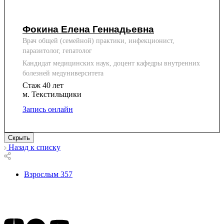
Фокина Елена Геннадьевна
Врач общей (семейной) практики, инфекционист,
паразитолог, гепатолог
Кандидат медицинских наук, доцент кафедры внутренних
болезней медуниверситета
Стаж 40 лет
м. Текстильщики
Запись онлайн
Скрыть
Назад к списку
Взрослым
357
Подписывайтесь на наши соц сети