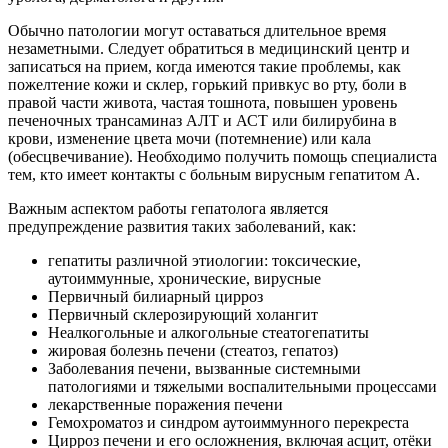
Обычно патологии могут оставаться длительное время
незаметными. Следует обратиться в медицинский центр и
записаться на прием, когда имеются такие проблемы, как
пожелтение кожи и склер, горький привкус во рту, боли в
правой части живота, частая тошнота, повышен уровень
печеночных трансаминаз АЛТ и АСТ или билирубина в
крови, изменение цвета мочи (потемнение) или кала
(обесцвечивание). Необходимо получить помощь специалиста
тем, кто имеет контакты с больным вирусным гепатитом А.
Важным аспектом работы гепатолога является
предупреждение развития таких заболеваний, как:
гепатиты различной этиологии: токсические,
аутоиммунные, хронические, вирусные
Первичный билиарный цирроз
Первичный склерозирующий холангит
Неалкогольные и алкогольные стеатогепатиты
жировая болезнь печени (стеатоз, гепатоз)
Заболевания печени, вызванные системными
патологиями и тяжелыми воспалительными процессами
лекарственные поражения печени
Гемохроматоз и синдром аутоиммунного перекреста
Цирроз печени и его осложнения, включая асцит, отёки