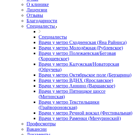
О клинике
Лицензии
Отзывы
Благодарности
Специалисты
Специалисты
Врачи у метро Сходненская (Яна Райниса)
Врачи у метро Молодёжная (Рублевское)
Врачи у метро Полежаевская/Беговая
(Хорошевское)
Врачи у метро Калужская/Новаторская
(Обручева)
Врачи у метро Октябрьское поле (Берзарина)
Врачи у метро ВДНХ (Ярославское)
Врачи у метро Аннино (Варшавское)
Врачи у метро Пятницкое шоссе
(Митинская)
Врачи у метро Текстильщики
(Грайвороновская)
Врачи у метро Речной вокзал (Фестивальная)
Врачи у метро Раменки (Мичуринский)
Профосмотры
Вакансии
Документы