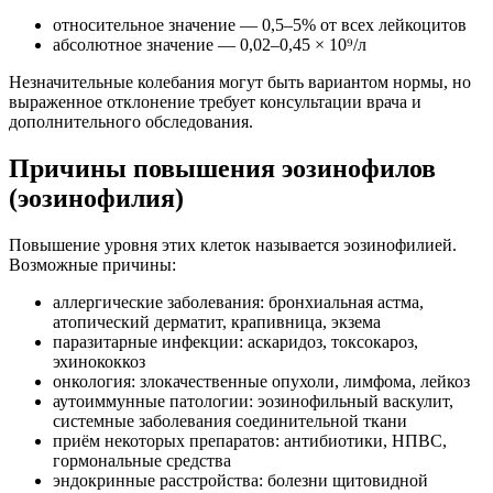
относительное значение — 0,5–5% от всех лейкоцитов
абсолютное значение — 0,02–0,45 × 10⁹/л
Незначительные колебания могут быть вариантом нормы, но
выраженное отклонение требует консультации врача и
дополнительного обследования.
Причины повышения эозинофилов
(эозинофилия)
Повышение уровня этих клеток называется эозинофилией.
Возможные причины:
аллергические заболевания: бронхиальная астма,
атопический дерматит, крапивница, экзема
паразитарные инфекции: аскаридоз, токсокароз,
эхинококкоз
онкология: злокачественные опухоли, лимфома, лейкоз
аутоиммунные патологии: эозинофильный васкулит,
системные заболевания соединительной ткани
приём некоторых препаратов: антибиотики, НПВС,
гормональные средства
эндокринные расстройства: болезни щитовидной