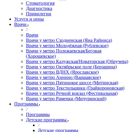
Стоматология
Диагностика
Привилегии
Услуги и цены
Врачи
Врачи
Врачи у метро Сходненская (Яна Райниса)
Врачи у метро Молодёжная (Рублевское)
Врачи у метро Полежаевская/Беговая
(Хорошевское)
Врачи у метро Калужская/Новаторская (Обручева)
Врачи у метро Октябрьское поле (Берзарина)
Врачи у метро ВДНХ (Ярославское)
Врачи у метро Аннино (Варшавское)
Врачи у метро Пятницкое шоссе (Митинская)
Врачи у метро Текстильщики (Грайвороновская)
Врачи у метро Речной вокзал (Фестивальная)
Врачи у метро Раменки (Мичуринский)
Программы
Программы
Детские программы
Детские программы