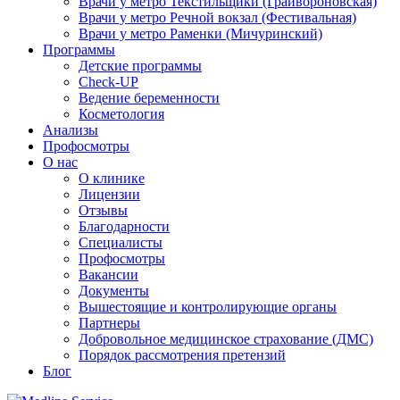
Врачи у метро Текстильщики (Грайвороновская)
Врачи у метро Речной вокзал (Фестивальная)
Врачи у метро Раменки (Мичуринский)
Программы
Детские программы
Check-UP
Ведение беременности
Косметология
Анализы
Профосмотры
О нас
О клинике
Лицензии
Отзывы
Благодарности
Специалисты
Профосмотры
Вакансии
Документы
Вышестоящие и контролирующие органы
Партнеры
Добровольное медицинское страхование (ДМС)
Порядок рассмотрения претензий
Блог