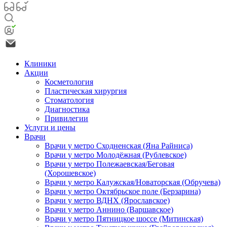
Клиники
Акции
Косметология
Пластическая хирургия
Стоматология
Диагностика
Привилегии
Услуги и цены
Врачи
Врачи у метро Сходненская (Яна Райниса)
Врачи у метро Молодёжная (Рублевское)
Врачи у метро Полежаевская/Беговая
(Хорошевское)
Врачи у метро Калужская/Новаторская (Обручева)
Врачи у метро Октябрьское поле (Берзарина)
Врачи у метро ВДНХ (Ярославское)
Врачи у метро Аннино (Варшавское)
Врачи у метро Пятницкое шоссе (Митинская)