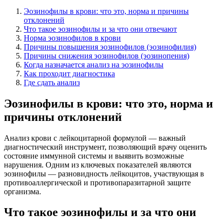
Эозинофилы в крови: что это, норма и причины
отклонений
Что такое эозинофилы и за что они отвечают
Норма эозинофилов в крови
Причины повышения эозинофилов (эозинофилия)
Причины снижения эозинофилов (эозинопения)
Когда назначается анализ на эозинофилы
Как проходит диагностика
Где сдать анализ
Эозинофилы в крови: что это, норма и
причины отклонений
Анализ крови с лейкоцитарной формулой — важный
диагностический инструмент, позволяющий врачу оценить
состояние иммунной системы и выявить возможные
нарушения. Одним из ключевых показателей являются
эозинофилы — разновидность лейкоцитов, участвующая в
противоаллергической и противопаразитарной защите
организма.
Что такое эозинофилы и за что они