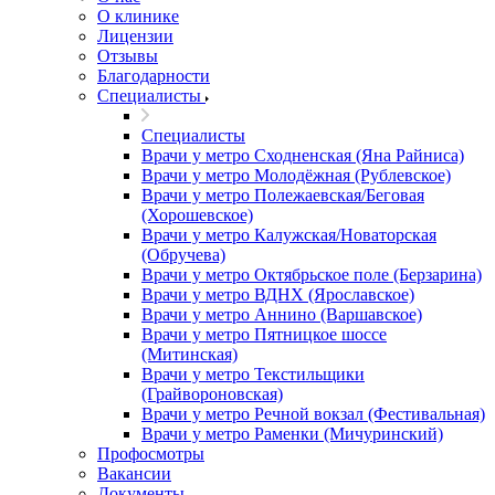
О клинике
Лицензии
Отзывы
Благодарности
Специалисты
Специалисты
Врачи у метро Сходненская (Яна Райниса)
Врачи у метро Молодёжная (Рублевское)
Врачи у метро Полежаевская/Беговая
(Хорошевское)
Врачи у метро Калужская/Новаторская
(Обручева)
Врачи у метро Октябрьское поле (Берзарина)
Врачи у метро ВДНХ (Ярославское)
Врачи у метро Аннино (Варшавское)
Врачи у метро Пятницкое шоссе
(Митинская)
Врачи у метро Текстильщики
(Грайвороновская)
Врачи у метро Речной вокзал (Фестивальная)
Врачи у метро Раменки (Мичуринский)
Профосмотры
Вакансии
Документы