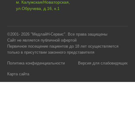
м. Калужская/Новаторская,
ул.Обручева, д.16, к.1
©2001- 2026 "МедлайН-Сервис". Все права защищены
Сайт не является публичной офертой
Первичное посещение пациентов до 18 лет осуществляется
только в присутствии законного представителя
Политика конфиденциальности
Версия для слабовидящих
Карта сайта