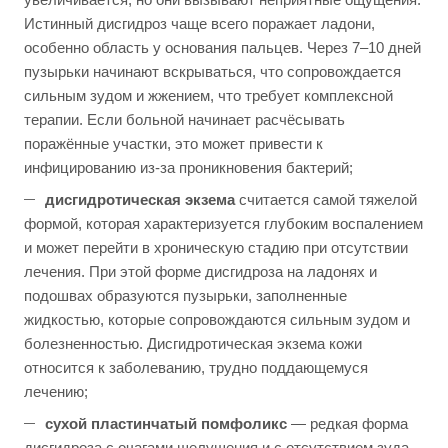
Истинный дисгидроз чаще всего поражает ладони,
особенно область у основания пальцев. Через 7–10 дней
пузырьки начинают вскрываться, что сопровождается
сильным зудом и жжением, что требует комплексной
терапии. Если больной начинает расчёсывать
поражённые участки, это может привести к
инфицированию из-за проникновения бактерий;
дисгидротическая экзема
считается самой тяжелой
формой, которая характеризуется глубоким воспалением
и может перейти в хроническую стадию при отсутствии
лечения. При этой форме дисгидроза на ладонях и
подошвах образуются пузырьки, заполненные
жидкостью, которые сопровождаются сильным зудом и
болезненностью. Дисгидротическая экзема кожи
относится к заболеванию, трудно поддающемуся
лечению;
сухой пластинчатый помфоликс
— редкая форма
дисгидроза с очагами шелушения и с отсутствием зуда.