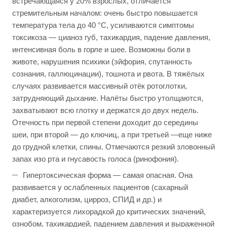
встречающаяся у 20% взрослых, отличается
стремительным началом: очень быстро повышается
температура тела до 40 °С, усиливаются симптомы
токсикоза — цианоз губ, тахикардия, падение давления,
интенсивная боль в горле и шее. Возможны боли в
животе, нарушения психики (эйфория, спутанность
сознания, галлюцинации), тошнота и рвота. В тяжёлых
случаях развивается массивный отёк ротоглотки,
затрудняющий дыхание. Налёты быстро утолщаются,
захватывают всю глотку и держатся до двух недель.
Отечность при первой степени доходит до середины
шеи, при второй — до ключиц, а при третьей —еще ниже
до грудной клетки, спины. Отмечаются резкий зловонный
запах изо рта и гнусавость голоса (ринофония).
Гипертоксическая форма — самая опасная. Она
развивается у ослабленных пациентов (сахарный
диабет, алкоголизм, цирроз, СПИД и др.) и
характеризуется лихорадкой до критических значений,
ознобом, тахикардией, падением давления и выраженной