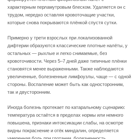
характерным перламутровым блеском. Удаляется он с
трудом, нередко оставляя кровоточащие участки,
которые снова покрываются плёнкой спустя сутки.
Примерно у трети взрослых при локализованной
дифтерии образуются классические плотные налёты, у
остальных — рыхлые и легко снимаемые, без
кровоточивости. Через 5–7 дней даже типичные плёнки
становятся менее выраженными. Также наблюдаются
увеличенные, болезненные лимфоузлы, чаще — с одной
стороны. Воспаление может быть как односторонним,
так и двусторонним.
Иногда болезнь протекает по катаральному сценарию:
температура остаётся в пределах нормы или немного
повышена, признаки интоксикации слабы, на осмотре
видны покраснение и отёк миндалин, определяется
умеренная боль при глотании, болезненность