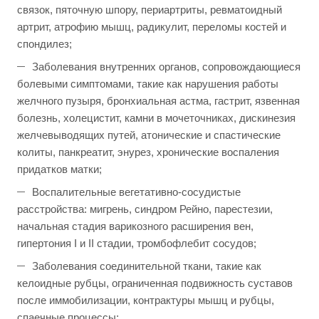
связок, пяточную шпору, периартриты, ревматоидный
артрит, атрофию мышц, радикулит, переломы костей и
спондилез;
Заболевания внутренних органов, сопровождающиеся
болевыми симптомами, такие как нарушения работы
желчного пузыря, бронхиальная астма, гастрит, язвенная
болезнь, холецистит, камни в мочеточниках, дискинезия
желчевыводящих путей, атонические и спастические
колиты, панкреатит, энурез, хронические воспаления
придатков матки;
Воспалительные вегетативно-сосудистые
расстройства: мигрень, синдром Рейно, парестезии,
начальная стадия варикозного расширения вен,
гипертония I и II стадии, тромбофлебит сосудов;
Заболевания соединительной ткани, такие как
келоидные рубцы, ограниченная подвижность суставов
после иммобилизации, контрактуры мышц и рубцы,
спаечные процессы;