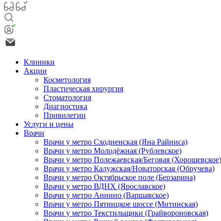
Клиники
Акции
Косметология
Пластическая хирургия
Стоматология
Диагностика
Привилегии
Услуги и цены
Врачи
Врачи у метро Сходненская (Яна Райниса)
Врачи у метро Молодёжная (Рублевское)
Врачи у метро Полежаевская/Беговая (Хорошевское
Врачи у метро Калужская/Новаторская (Обручева)
Врачи у метро Октябрьское поле (Берзарина)
Врачи у метро ВДНХ (Ярославское)
Врачи у метро Аннино (Варшавское)
Врачи у метро Пятницкое шоссе (Митинская)
Врачи у метро Текстильщики (Грайвороновская)