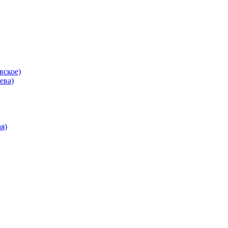
вское)
ева)
я)