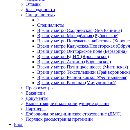
Отзывы
Благодарности
Специалисты
Специалисты
Врачи у метро Сходненская (Яна Райниса)
Врачи у метро Молодёжная (Рублевское)
Врачи у метро Полежаевская/Беговая (Хороше
Врачи у метро Калужская/Новаторская (Обруч
Врачи у метро Октябрьское поле (Берзарина)
Врачи у метро ВДНХ (Ярославское)
Врачи у метро Аннино (Варшавское)
Врачи у метро Пятницкое шоссе (Митинская)
Врачи у метро Текстильщики (Грайвороновска
Врачи у метро Речной вокзал (Фестивальная)
Врачи у метро Раменки (Мичуринский)
Профосмотры
Вакансии
Документы
Вышестоящие и контролирующие органы
Партнеры
Добровольное медицинское страхование (ДМС)
Порядок рассмотрения претензий
Блог