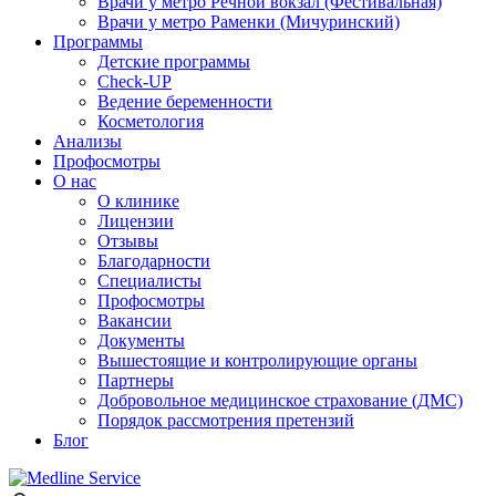
Врачи у метро Речной вокзал (Фестивальная)
Врачи у метро Раменки (Мичуринский)
Программы
Детские программы
Check-UP
Ведение беременности
Косметология
Анализы
Профосмотры
О нас
О клинике
Лицензии
Отзывы
Благодарности
Специалисты
Профосмотры
Вакансии
Документы
Вышестоящие и контролирующие органы
Партнеры
Добровольное медицинское страхование (ДМС)
Порядок рассмотрения претензий
Блог