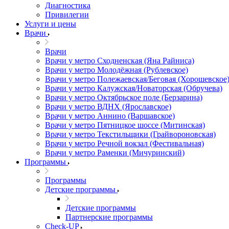
Диагностика
Привилегии
Услуги и цены
Врачи
Врачи
Врачи у метро Сходненская (Яна Райниса)
Врачи у метро Молодёжная (Рублевское)
Врачи у метро Полежаевская/Беговая (Хорошевское
Врачи у метро Калужская/Новаторская (Обручева)
Врачи у метро Октябрьское поле (Берзарина)
Врачи у метро ВДНХ (Ярославское)
Врачи у метро Аннино (Варшавское)
Врачи у метро Пятницкое шоссе (Митинская)
Врачи у метро Текстильщики (Грайвороновская)
Врачи у метро Речной вокзал (Фестивальная)
Врачи у метро Раменки (Мичуринский)
Программы
Программы
Детские программы
Детские программы
Партнерские программы
Check-UP