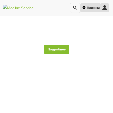
Клиники
АЛТ (АлАТ, аланинаминотрансфераза,
аланинтрансаминаза)
Подробнее