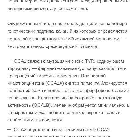
неравномерно, создавая контраст между окрашенными и
лишёнными пигмента участками тела.
Окулокутанный тип, в свою очередь, делится на четыре
генетических подтипа, каждый из которых определяется
поломкой в конкретном гене и биохимией меланосом —
внутриклеточных «резервуаров» пигмента.
OCA1 связан с мутациями в гене TYR, кодирующем
тирозиназу — фермент-«зажигалку», запускающий цепь
превращений тирозина в меланин. При полной
инактивации гена (OCA1A) синтез пигмента блокируется
полностью: кожа и волосы остаются фарфорово-белыми
на всю жизнь. Если тирозиназа сохраняет остаточную
активность (OCA1B), меланин образуется минимально, а
с возрастом может появиться лёгкая окраска волос и
слабая пигментация кожи.
OCA2 обусловлен изменениями в гене OCA2,
регулирующем кислотность внутри меланосом и