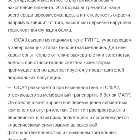
накопление пигмента. Эта форма встречается чаще
всего среди афроамериканцев, а интенсивность окраски
напрямую зависит от того, насколько серьёзно нарушена
транспортная функция белка.
OCA3 вызван мутациями в гене TYRP1, участвующем
в завершающих этапах биосинтеза меланина. Для неё
характерны тёплые оттенки: рыжеватые или золотистые
волосы при относительно светлой коже. Форма
преимущественно диагностируется у представителей
африканских популяций.
OCA4 развивается при изменении гена SLC45A2,
отвечающего за мембранный транспортный белок MATP.
Он обеспечивает корректное перемещение пигментных
компонентов внутри клетки. Этот тип распространён в
европейских и азиатских популяциях и сопровождается
классическими симптомами: выраженной
фоточувствительностью и снижением зрительных
функций.