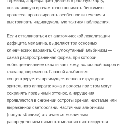
термины, а превращает диагноз в рабочую карту,
позволяющую врачам точно понимать биохимию
процесса, прогнозировать особенности течения и
выстраивать индивидуальную тактику наблюдения.
Если отталкиваться от анатомической локализации
дефицита меланина, выделяют три основных
клинических варианта. Окулокутанный альбинизм —
самая распространённая форма, при которой
«обесцвечивание» охватывает кожу, волосяной покров и
глаза одновременно. Глазной альбинизм
концентрируется преимущественно в структурах
зрительного аппарата: кожа и волосы при этом могут
сохранять привычный оттенок, а нарушения
проявляются в снижении остроты зрения, нистагме или
выраженной светобоязни. Частичный альбинизм
(полуальбинизм) отличается мозаичным
распределением пигмента: меланин синтезируется