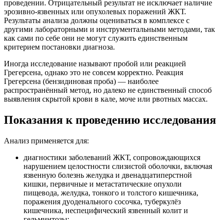
проведении. Отрицательный результат не исключает наличие
эрозивно-язвенных или опухолевых поражений ЖКТ.
Результаты анализа должны оцениваться в комплексе с
другими лабораторными и инструментальными методами, так
как сами по себе они не могут служить единственным
критерием постановки диагноза.
Иногда исследование называют пробой или реакцией
Грегерсена, однако это не совсем корректно. Реакция
Грегерсена (бензидиновая проба) — наиболее
распространённый метод, но далеко не единственный способ
выявления скрытой крови в кале, моче или рвотных массах.
Показания к проведению исследования
Анализ применяется для:
диагностики заболеваний ЖКТ, сопровождающихся
нарушением целостности слизистой оболочки, включая
язвенную болезнь желудка и двенадцатиперстной
кишки, первичные и метастатические опухоли
пищевода, желудка, тонкого и толстого кишечника,
поражения дуоденального сосочка, туберкулёз
кишечника, неспецифический язвенный колит и
гельминтозы;