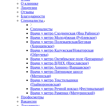
О клинике
Лицензии
Отзывы
Благодарности
Специалисты
Специалисты
Врачи у метро Сходненская (Яна Райниса)
Врачи у метро Молодёжная (Рублевское)
Врачи у метро Полежаевская/Беговая
(Хорошевское)
Врачи у метро Калужская/Новаторская
(Обручева)
Врачи у метро Октябрьское поле (Берзарина)
Врачи у метро ВДНХ (Ярославское)
Врачи у метро Аннино (Варшавское)
Врачи у метро Пятницкое шоссе
(Митинская)
Врачи у метро Текстильщики
(Грайвороновская)
Врачи у метро Речной вокзал (Фестивальная)
Врачи у метро Раменки (Мичуринский)
Профосмотры
Вакансии
Документы