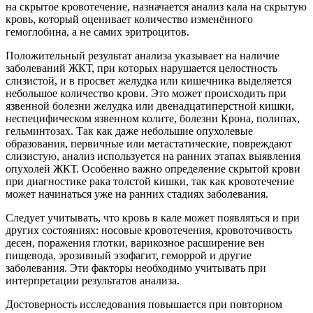
на скрытое кровотечение, назначается анализ кала на скрытую
кровь, который оценивает количество изменённого
гемоглобина, а не самих эритроцитов.
Положительный результат анализа указывает на наличие
заболеваний ЖКТ, при которых нарушается целостность
слизистой, и в просвет желудка или кишечника выделяется
небольшое количество крови. Это может происходить при
язвенной болезни желудка или двенадцатиперстной кишки,
неспецифическом язвенном колите, болезни Крона, полипах,
гельминтозах. Так как даже небольшие опухолевые
образования, первичные или метастатические, повреждают
слизистую, анализ используется на ранних этапах выявления
опухолей ЖКТ. Особенно важно определение скрытой крови
при диагностике рака толстой кишки, так как кровотечение
может начинаться уже на ранних стадиях заболевания.
Следует учитывать, что кровь в кале может появляться и при
других состояниях: носовые кровотечения, кровоточивость
десен, поражения глотки, варикозное расширение вен
пищевода, эрозивный эзофагит, геморрой и другие
заболевания. Эти факторы необходимо учитывать при
интерпретации результатов анализа.
Достоверность исследования повышается при повторном