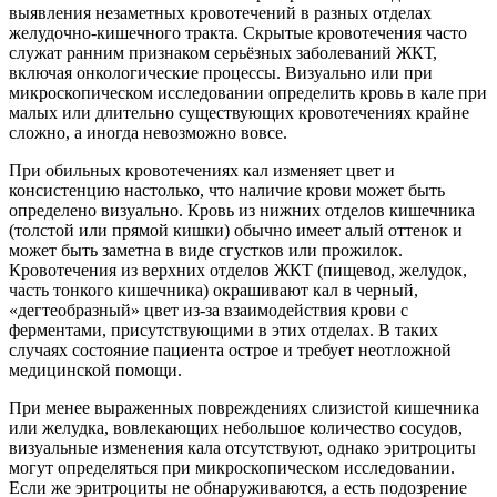
выявления незаметных кровотечений в разных отделах
желудочно-кишечного тракта. Скрытые кровотечения часто
служат ранним признаком серьёзных заболеваний ЖКТ,
включая онкологические процессы. Визуально или при
микроскопическом исследовании определить кровь в кале при
малых или длительно существующих кровотечениях крайне
сложно, а иногда невозможно вовсе.
При обильных кровотечениях кал изменяет цвет и
консистенцию настолько, что наличие крови может быть
определено визуально. Кровь из нижних отделов кишечника
(толстой или прямой кишки) обычно имеет алый оттенок и
может быть заметна в виде сгустков или прожилок.
Кровотечения из верхних отделов ЖКТ (пищевод, желудок,
часть тонкого кишечника) окрашивают кал в черный,
«дегтеобразный» цвет из-за взаимодействия крови с
ферментами, присутствующими в этих отделах. В таких
случаях состояние пациента острое и требует неотложной
медицинской помощи.
При менее выраженных повреждениях слизистой кишечника
или желудка, вовлекающих небольшое количество сосудов,
визуальные изменения кала отсутствуют, однако эритроциты
могут определяться при микроскопическом исследовании.
Если же эритроциты не обнаруживаются, а есть подозрение