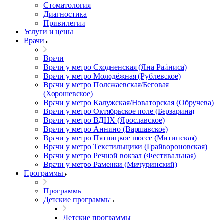
Стоматология
Диагностика
Привилегии
Услуги и цены
Врачи
Врачи
Врачи у метро Сходненская (Яна Райниса)
Врачи у метро Молодёжная (Рублевское)
Врачи у метро Полежаевская/Беговая
(Хорошевское)
Врачи у метро Калужская/Новаторская (Обручева)
Врачи у метро Октябрьское поле (Берзарина)
Врачи у метро ВДНХ (Ярославское)
Врачи у метро Аннино (Варшавское)
Врачи у метро Пятницкое шоссе (Митинская)
Врачи у метро Текстильщики (Грайвороновская)
Врачи у метро Речной вокзал (Фестивальная)
Врачи у метро Раменки (Мичуринский)
Программы
Программы
Детские программы
Детские программы