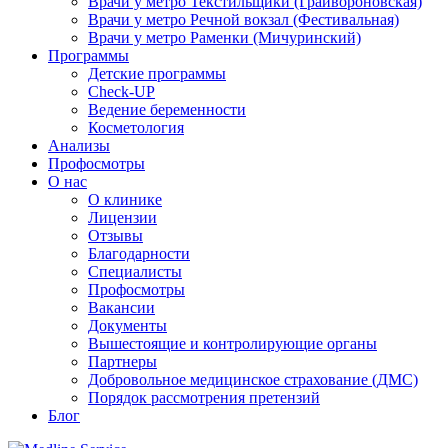
Врачи у метро Текстильщики (Грайвороновская)
Врачи у метро Речной вокзал (Фестивальная)
Врачи у метро Раменки (Мичуринский)
Программы
Детские программы
Check-UP
Ведение беременности
Косметология
Анализы
Профосмотры
О нас
О клинике
Лицензии
Отзывы
Благодарности
Специалисты
Профосмотры
Вакансии
Документы
Вышестоящие и контролирующие органы
Партнеры
Добровольное медицинское страхование (ДМС)
Порядок рассмотрения претензий
Блог