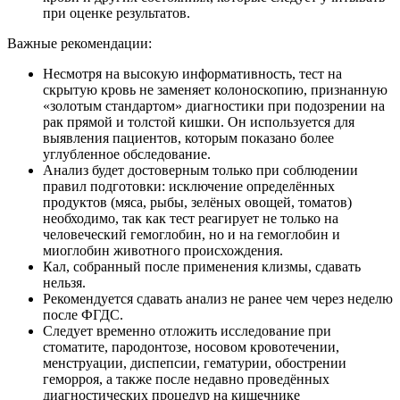
при оценке результатов.
Важные рекомендации:
Несмотря на высокую информативность, тест на
скрытую кровь не заменяет колоноскопию, признанную
«золотым стандартом» диагностики при подозрении на
рак прямой и толстой кишки. Он используется для
выявления пациентов, которым показано более
углубленное обследование.
Анализ будет достоверным только при соблюдении
правил подготовки: исключение определённых
продуктов (мяса, рыбы, зелёных овощей, томатов)
необходимо, так как тест реагирует не только на
человеческий гемоглобин, но и на гемоглобин и
миоглобин животного происхождения.
Кал, собранный после применения клизмы, сдавать
нельзя.
Рекомендуется сдавать анализ не ранее чем через неделю
после ФГДС.
Следует временно отложить исследование при
стоматите, пародонтозе, носовом кровотечении,
менструации, диспепсии, гематурии, обострении
геморроя, а также после недавно проведённых
диагностических процедур на кишечнике