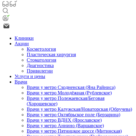
Клиники
Акции
Косметология
Пластическая хирургия
Стоматология
Диагностика
Привилегии
Услуги и цены
Врачи
Врачи у метро Сходненская (Яна Райниса)
Врачи у метро Молодёжная (Рублевское)
Врачи у метро Полежаевская/Беговая
(Хорошевское)
Врачи у метро Калужская/Новаторская (Обручева)
Врачи у метро Октябрьское поле (Берзарина)
Врачи у метро ВДНХ (Ярославское)
Врачи у метро Аннино (Варшавское)
Врачи у метро Пятницкое шоссе (Митинская)