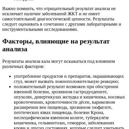
Важно помнить, что отрицательный результат анализа не
исключает наличие заболеваний ЖКТ и не имеет
самостоятельной диагностической ценности. Результаты
следует оценивать в сочетании с другими лабораторными и
инструментальными исследованиями.
Факторы, влияющие на результат
анализа
Результаты анализа кала могут искажаться под влиянием
различных факторов:
употребление продуктов и препаратов, окрашивающих
стул, может вызвать ложноположительную реакцию;
положительный результат возможен при обострении
язвенной болезни, эрозивном гастродуодените,
опухолях, дивертикулах желудка и кишечника, носовых
кровотечениях, кровоточивости дёсен, варикозном
расширении вен пищевода, эрозивном эзофагите,
пептических язвах пищевода, болезни Крона,
неспецифическом язвенном колите, туберкулёзе
кишечника, гельминтозах, геморрое, заболеваниях
крови и других состояниях, которые следует учитывать