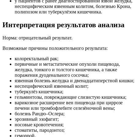
у пациентов с ранее диагностированной язвой желудка,
неспецифическим язвенным колитом, болезнью Крона,
полипозом или туберкулёзом кишечника.
Интерпретация результатов анализа
Норма: отрицательный результат.
Возможные причины положительного результата:
колоректальный рак;
первичные и метастатические опухоли пищевода,
желудка, тонкого и толстого кишечника, а также
поражения дуоденального сосочка;
язвенная болезнь желудка и двенадцатиперстной кишки;
неспецифический язвенный колит;
туберкулёз кишечника;
гельминтозы, повреждающие слизистую кишечника;
варикозное расширение вен пищевода при циррозе
печени или тромбофлебите селезёночной вены;
болезнь Рандю–Ослера;
эрозивный эзофагит;
носовые кровотечения;
стоматиты, пародонтоз;
геморрой.