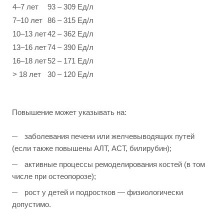
4–7 лет
93 – 309 Ед/л
7–10 лет
86 – 315 Ед/л
10–13 лет
42 – 362 Ед/л
13–16 лет
74 – 390 Ед/л
16–18 лет
52 – 171 Ед/л
> 18 лет
30 – 120 Ед/л
Повышение может указывать на:
заболевания печени или желчевыводящих путей
(если также повышены АЛТ, АСТ, билирубин);
активные процессы ремоделирования костей (в том
числе при остеопорозе);
рост у детей и подростков — физиологически
допустимо.