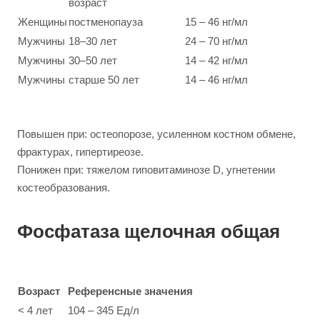
возраст
Женщины
постменопауза
15 – 46 нг/мл
Мужчины
18–30 лет
24 – 70 нг/мл
Мужчины
30–50 лет
14 – 42 нг/мл
Мужчины
старше 50 лет
14 – 46 нг/мл
Повышен при: остеопорозе, усиленном костном обмене,
фрактурах, гипертиреозе.
Понижен при: тяжелом гиповитаминозе D, угнетении
костеобразования.
Фосфатаза щелочная общая
Возраст
Референсные значения
< 4 лет
104 – 345 Ед/л