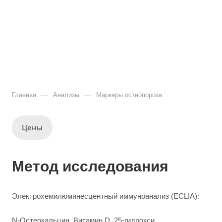
—
—
Главная
Анализы
Маркеры остеопороза
Цены
Метод исследования
Электрохемилюминесцентный иммуноанализ (ECLIA):
N-Остеокальцин, Витамин D, 25-гидрокси.