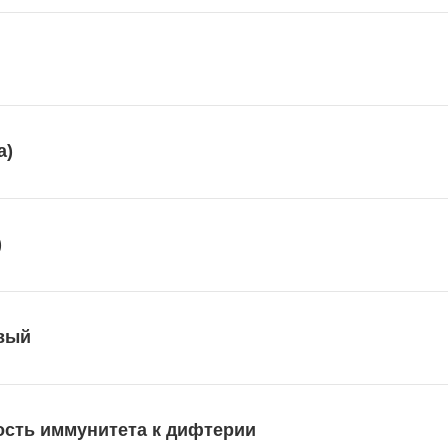
a)
)
овый
ость иммунитета к дифтерии