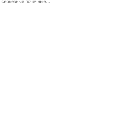
и серьёзные почечные