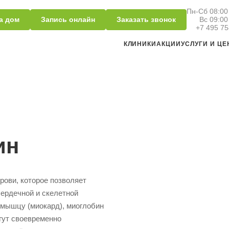
Пн-Сб 08:00 
а дом
Запись онлайн
Заказать звонок
Вс 09:00
+7 495 75
КЛИНИКИ
АКЦИИ
УСЛУГИ И Ц
ин
рови, которое позволяет
сердечной и скелетной
мышцу (миокард), миоглобин
огут своевременно