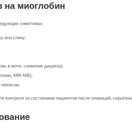
з на миоглобин
следующих симптомах:
у или спину;
овь в моче, снижение диуреза);
понин, КФК-МВ);
 гипоксии.
я контроля за состоянием пациентов после операций, серьёзных
дование