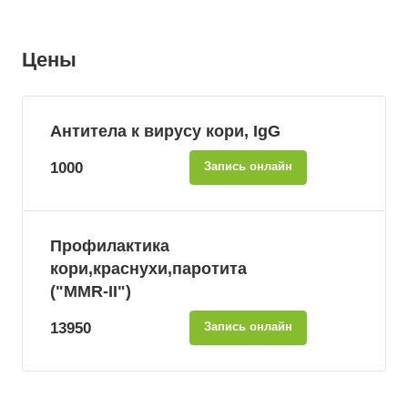
Цены
Антитела к вирусу кори, IgG
1000
Запись онлайн
Профилактика
кори,краснухи,паротита
("MMR-II")
13950
Запись онлайн