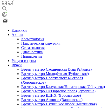
Клиники
Акции
Косметология
Пластическая хирургия
Стоматология
Диагностика
Привилегии
Услуги и цены
Врачи
Врачи у метро Сходненская (Яна Райниса)
Врачи у метро Молодёжная (Рублевское)
Врачи у метро Полежаевская/Беговая
(Хорошевское)
Врачи у метро Калужская/Новаторская (Обручева)
Врачи у метро Октябрьское поле (Берзарина)
Врачи у метро ВДНХ (Ярославское)
Врачи у метро Аннино (Варшавское)
Врачи у метро Пятницкое шоссе (Митинская)