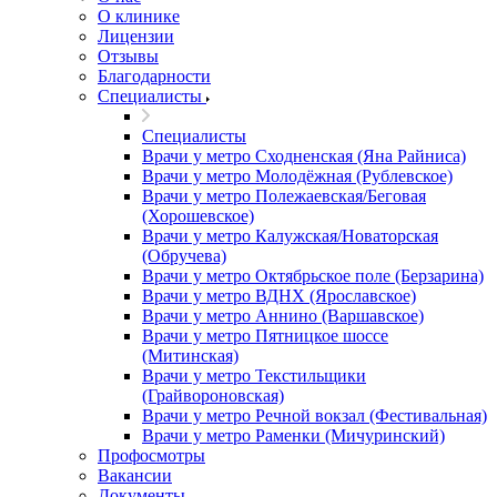
О клинике
Лицензии
Отзывы
Благодарности
Специалисты
Специалисты
Врачи у метро Сходненская (Яна Райниса)
Врачи у метро Молодёжная (Рублевское)
Врачи у метро Полежаевская/Беговая
(Хорошевское)
Врачи у метро Калужская/Новаторская
(Обручева)
Врачи у метро Октябрьское поле (Берзарина)
Врачи у метро ВДНХ (Ярославское)
Врачи у метро Аннино (Варшавское)
Врачи у метро Пятницкое шоссе
(Митинская)
Врачи у метро Текстильщики
(Грайвороновская)
Врачи у метро Речной вокзал (Фестивальная)
Врачи у метро Раменки (Мичуринский)
Профосмотры
Вакансии
Документы