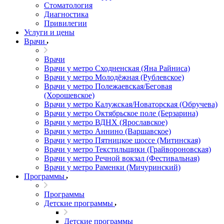
Стоматология
Диагностика
Привилегии
Услуги и цены
Врачи
Врачи
Врачи у метро Сходненская (Яна Райниса)
Врачи у метро Молодёжная (Рублевское)
Врачи у метро Полежаевская/Беговая
(Хорошевское)
Врачи у метро Калужская/Новаторская (Обручева)
Врачи у метро Октябрьское поле (Берзарина)
Врачи у метро ВДНХ (Ярославское)
Врачи у метро Аннино (Варшавское)
Врачи у метро Пятницкое шоссе (Митинская)
Врачи у метро Текстильщики (Грайвороновская)
Врачи у метро Речной вокзал (Фестивальная)
Врачи у метро Раменки (Мичуринский)
Программы
Программы
Детские программы
Детские программы