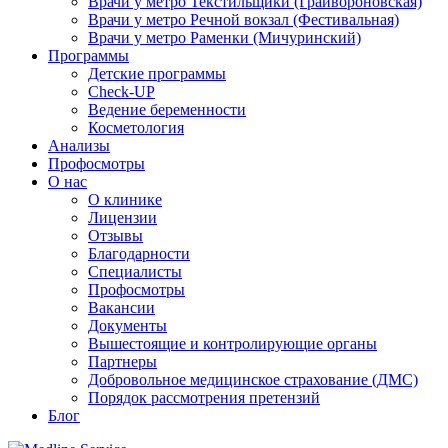
Врачи у метро Текстильщики (Грайвороновская)
Врачи у метро Речной вокзал (Фестивальная)
Врачи у метро Раменки (Мичуринский)
Программы
Детские программы
Check-UP
Ведение беременности
Косметология
Анализы
Профосмотры
О нас
О клинике
Лицензии
Отзывы
Благодарности
Специалисты
Профосмотры
Вакансии
Документы
Вышестоящие и контролирующие органы
Партнеры
Добровольное медицинское страхование (ДМС)
Порядок рассмотрения претензий
Блог