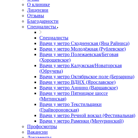
О клинике
Лицензии
Отзывы
Благодарности
Специалисты
Специалисты
Врачи у метро Сходненская (Яна Райниса)
Врачи у метро Молодёжная (Рублевское)
Врачи у метро Полежаевская/Беговая
(Хорошевское)
Врачи у метро Калужская/Новаторская
(Обручева)
Врачи у метро Октябрьское поле (Берзарина)
Врачи у метро ВДНХ (Ярославское)
Врачи у метро Аннино (Варшавское)
Врачи у метро Пятницкое шоссе
(Митинская)
Врачи у метро Текстильщики
(Грайвороновская)
Врачи у метро Речной вокзал (Фестивальная)
Врачи у метро Раменки (Мичуринский)
Профосмотры
Вакансии
Документы