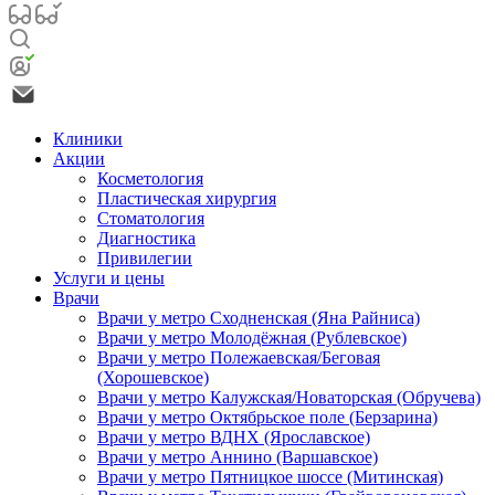
Клиники
Акции
Косметология
Пластическая хирургия
Стоматология
Диагностика
Привилегии
Услуги и цены
Врачи
Врачи у метро Сходненская (Яна Райниса)
Врачи у метро Молодёжная (Рублевское)
Врачи у метро Полежаевская/Беговая
(Хорошевское)
Врачи у метро Калужская/Новаторская (Обручева)
Врачи у метро Октябрьское поле (Берзарина)
Врачи у метро ВДНХ (Ярославское)
Врачи у метро Аннино (Варшавское)
Врачи у метро Пятницкое шоссе (Митинская)