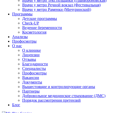
Врачи у метро Текстильщики (Грайвороновская)
Врачи у метро Речной вокзал (Фестивальная)
Врачи у метро Раменки (Мичуринский)
Программы
Детские программы
Check-UP
Ведение беременности
Косметология
Анализы
Профосмотры
О нас
О клинике
Лицензии
Отзывы
Благодарности
Специалисты
Профосмотры
Вакансии
Документы
Вышестоящие и контролирующие органы
Партнеры
Добровольное медицинское страхование (ДМС)
Порядок рассмотрения претензий
Блог