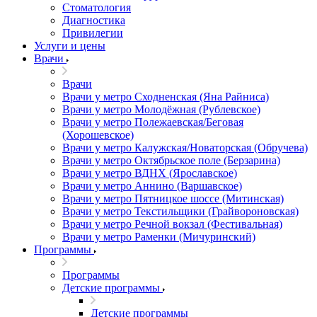
Стоматология
Диагностика
Привилегии
Услуги и цены
Врачи
Врачи
Врачи у метро Сходненская (Яна Райниса)
Врачи у метро Молодёжная (Рублевское)
Врачи у метро Полежаевская/Беговая
(Хорошевское)
Врачи у метро Калужская/Новаторская (Обручева)
Врачи у метро Октябрьское поле (Берзарина)
Врачи у метро ВДНХ (Ярославское)
Врачи у метро Аннино (Варшавское)
Врачи у метро Пятницкое шоссе (Митинская)
Врачи у метро Текстильщики (Грайвороновская)
Врачи у метро Речной вокзал (Фестивальная)
Врачи у метро Раменки (Мичуринский)
Программы
Программы
Детские программы
Детские программы