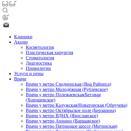
Клиники
Акции
Косметология
Пластическая хирургия
Стоматология
Диагностика
Привилегии
Услуги и цены
Врачи
Врачи у метро Сходненская (Яна Райниса)
Врачи у метро Молодёжная (Рублевское)
Врачи у метро Полежаевская/Беговая
(Хорошевское)
Врачи у метро Калужская/Новаторская (Обручева)
Врачи у метро Октябрьское поле (Берзарина)
Врачи у метро ВДНХ (Ярославское)
Врачи у метро Аннино (Варшавское)
Врачи у метро Пятницкое шоссе (Митинская)