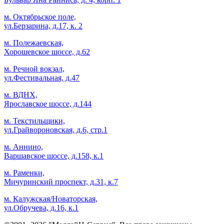
м. Октябрьское поле,
ул.Берзарина, д.17, к. 2
м. Полежаевская,
Хорошевское шоссе, д.62
м. Речной вокзал,
ул.Фестивальная, д.47
м. ВДНХ,
Ярославское шоссе, д.144
м. Текстильщики,
ул.Грайвороновская, д.6, стр.1
м. Аннино,
Варшавское шоссе, д.158, к.1
м. Раменки,
Мичуринский проспект, д.31, к.7
м. Калужская/Новаторская,
ул.Обручева, д.16, к.1