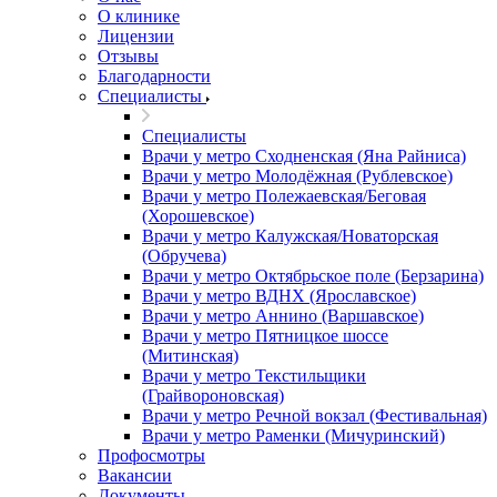
О клинике
Лицензии
Отзывы
Благодарности
Специалисты
Специалисты
Врачи у метро Сходненская (Яна Райниса)
Врачи у метро Молодёжная (Рублевское)
Врачи у метро Полежаевская/Беговая
(Хорошевское)
Врачи у метро Калужская/Новаторская
(Обручева)
Врачи у метро Октябрьское поле (Берзарина)
Врачи у метро ВДНХ (Ярославское)
Врачи у метро Аннино (Варшавское)
Врачи у метро Пятницкое шоссе
(Митинская)
Врачи у метро Текстильщики
(Грайвороновская)
Врачи у метро Речной вокзал (Фестивальная)
Врачи у метро Раменки (Мичуринский)
Профосмотры
Вакансии
Документы