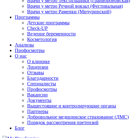
Врачи у метро Текстильщики (Грайвороновская)
Врачи у метро Речной вокзал (Фестивальная)
Врачи у метро Раменки (Мичуринский)
Программы
Детские программы
Check-UP
Ведение беременности
Косметология
Анализы
Профосмотры
О нас
О клинике
Лицензии
Отзывы
Благодарности
Специалисты
Профосмотры
Вакансии
Документы
Вышестоящие и контролирующие органы
Партнеры
Добровольное медицинское страхование (ДМС)
Порядок рассмотрения претензий
Блог