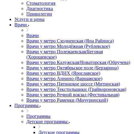
Стоматология
Диагностика
Привилегии
Услуги и цены
Врачи
Врачи
Врачи у метро Сходненская (Яна Райниса)
Врачи у метро Молодёжная (Рублевское)
Врачи у метро Полежаевская/Беговая
(Хорошевское)
Врачи у метро Калужская/Новаторская (Обручева)
Врачи у метро Октябрьское поле (Берзарина)
Врачи у метро ВДНХ (Ярославское)
Врачи у метро Аннино (Варшавское)
Врачи у метро Пятницкое шоссе (Митинская)
Врачи у метро Текстильщики (Грайвороновская)
Врачи у метро Речной вокзал (Фестивальная)
Врачи у метро Раменки (Мичуринский)
Программы
Программы
Детские программы
Детские программы