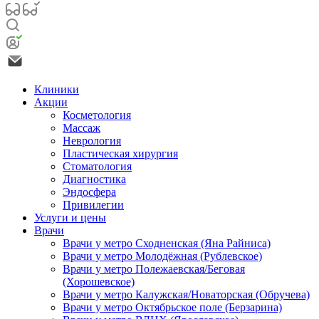
Клиники
Акции
Косметология
Массаж
Неврология
Пластическая хирургия
Стоматология
Диагностика
Эндосфера
Привилегии
Услуги и цены
Врачи
Врачи у метро Сходненская (Яна Райниса)
Врачи у метро Молодёжная (Рублевское)
Врачи у метро Полежаевская/Беговая
(Хорошевское)
Врачи у метро Калужская/Новаторская (Обручева)
Врачи у метро Октябрьское поле (Берзарина)