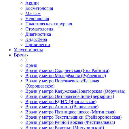
Акции
Косметология
Массаж
Неврология
Пластическая хирургия
Стоматология
Диагностика
Эндосфера
Привилегии
Услуги и цены
Врачи
Врачи
Врачи у метро Сходненская (Яна Райниса)
Врачи у метро Молодёжная (Рублевское)
Врачи у метро Полежаевская/Беговая
(Хорошевское)
Врачи у метро Калужская/Новаторская (Обручева)
Врачи у метро Октябрьское поле (Берзарина)
Врачи у метро ВДНХ (Ярославское)
Врачи у метро Аннино (Варшавское)
Врачи у метро Пятницкое шоссе (Митинская)
Врачи у метро Текстильщики (Грайвороновская)
Врачи у метро Речной вокзал (Фестивальная)
Врачи у метро Раменки (Мичуринский)