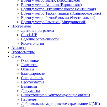
Врачи у метро ВДНХ (Ярославское)
Врачи у метро Аннино (Варшавское)
Врачи у метро Пятницкое шоссе (Митинская)
Врачи у метро Текстильщики (Грайвороновская)
Врачи у метро Речной вокзал (Фестивальная)
Врачи у метро Раменки (Мичуринский)
Программы
Детские программы
Check-UP
Ведение беременности
Косметология
Анализы
Профосмотры
О нас
О клинике
Лицензии
Отзывы
Благодарности
Специалисты
Профосмотры
Вакансии
Документы
Вышестоящие и контролирующие органы
Партнеры
Добровольное медицинское страхование (ДМС)