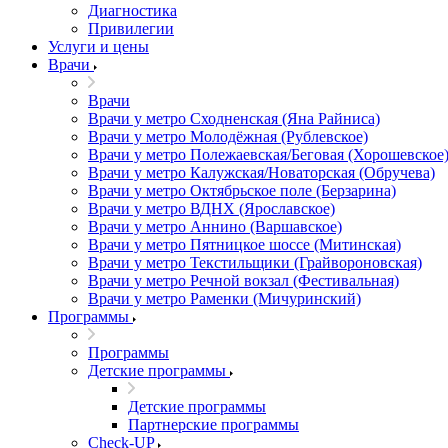
Диагностика
Привилегии
Услуги и цены
Врачи
Врачи
Врачи у метро Сходненская (Яна Райниса)
Врачи у метро Молодёжная (Рублевское)
Врачи у метро Полежаевская/Беговая (Хорошевское
Врачи у метро Калужская/Новаторская (Обручева)
Врачи у метро Октябрьское поле (Берзарина)
Врачи у метро ВДНХ (Ярославское)
Врачи у метро Аннино (Варшавское)
Врачи у метро Пятницкое шоссе (Митинская)
Врачи у метро Текстильщики (Грайвороновская)
Врачи у метро Речной вокзал (Фестивальная)
Врачи у метро Раменки (Мичуринский)
Программы
Программы
Детские программы
Детские программы
Партнерские программы
Check-UP