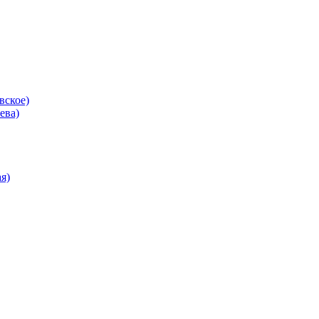
вское)
ева)
я)