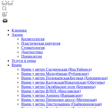
Клиники
Акции
Косметология
Пластическая хирургия
Стоматология
Диагностика
Привилегии
Услуги и цены
Врачи
Врачи у метро Сходненская (Яна Райниса)
Врачи у метро Молодёжная (Рублевское)
Врачи у метро Полежаевская/Беговая (Хорошевское
Врачи у метро Калужская/Новаторская (Обручева)
Врачи у метро Октябрьское поле (Берзарина)
Врачи у метро ВДНХ (Ярославское)
Врачи у метро Аннино (Варшавское)
Врачи у метро Пятницкое шоссе (Митинская)
Врачи у метро Текстильщики (Грайвороновская)