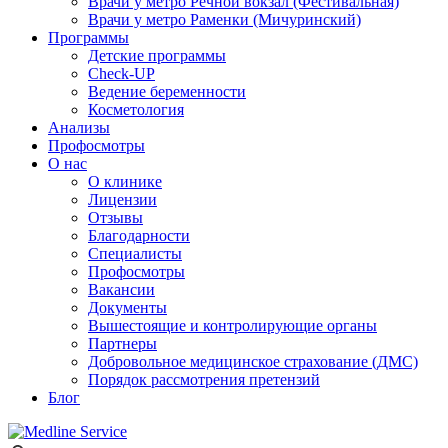
Врачи у метро Речной вокзал (Фестивальная)
Врачи у метро Раменки (Мичуринский)
Программы
Детские программы
Check-UP
Ведение беременности
Косметология
Анализы
Профосмотры
О нас
О клинике
Лицензии
Отзывы
Благодарности
Специалисты
Профосмотры
Вакансии
Документы
Вышестоящие и контролирующие органы
Партнеры
Добровольное медицинское страхование (ДМС)
Порядок рассмотрения претензий
Блог