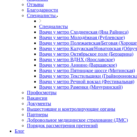
Отзывы
Благодарности
Специалисты
Специалисты
Врачи у метро Сходненская (Яна Райниса)
Врачи у метро Молодёжная (Рублевское)
Врачи у метро Полежаевская/Беговая (Хороше
Врачи у метро Калужская/Новаторская (Обруч
Врачи у метро Октябрьское поле (Берзарина)
Врачи у метро ВДНХ (Ярославское)
Врачи у метро Аннино (Варшавское)
Врачи у метро Пятницкое шоссе (Митинская)
Врачи у метро Текстильщики (Грайвороновска
Врачи у метро Речной вокзал (Фестивальная)
Врачи у метро Раменки (Мичуринский)
Профосмотры
Вакансии
Документы
Вышестоящие и контролирующие органы
Партнеры
Добровольное медицинское страхование (ДМС)
Порядок рассмотрения претензий
Блог